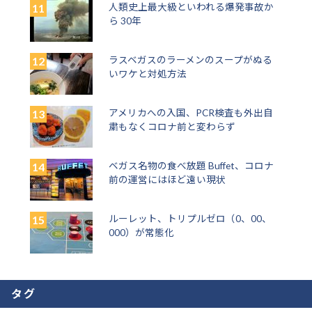
人類史上最大級といわれる爆発事故か
ら 30年
ラスベガスのラーメンのスープがぬる
いワケと対処方法
アメリカへの入国、PCR検査も外出自
粛もなくコロナ前と変わらず
ベガス名物の食べ放題 Buffet、コロナ
前の運営にはほど遠い現状
ルーレット、トリプルゼロ（0、00、
000）が常態化
タグ