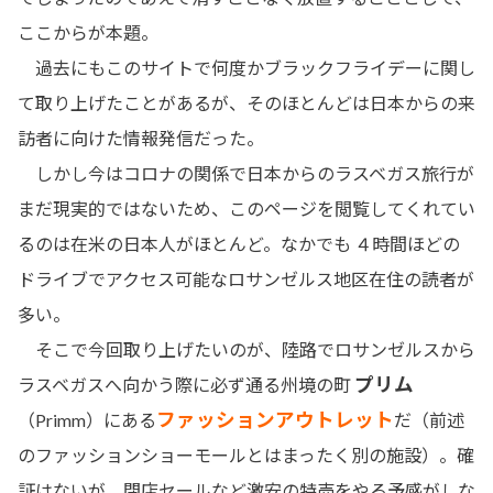
ここからが本題。
過去にもこのサイトで何度かブラックフライデーに関し
て取り上げたことがあるが、そのほとんどは日本からの来
訪者に向けた情報発信だった。
しかし今はコロナの関係で日本からのラスベガス旅行が
まだ現実的ではないため、このページを閲覧してくれてい
るのは在米の日本人がほとんど。なかでも ４時間ほどの
ドライブでアクセス可能なロサンゼルス地区在住の読者が
多い。
そこで今回取り上げたいのが、陸路でロサンゼルスから
プリム
ラスベガスへ向かう際に必ず通る州境の町
ファッションアウトレット
（Primm）にある
だ（前述
のファッションショーモールとはまったく別の施設）。確
証はないが、閉店セールなど激安の特売をやる予感がしな