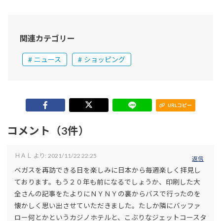
関連カテゴリー
ニュース
ショッピング
URLコピー
コメント（3件）
ＨＡＬ
より:
2021/11/22 22:25
返信
ベガスを再訪できる日を楽しみに日本から毎週楽しく拝見し
ております。もう２０年も前になるでしょうか、印刷した大
全さんの記事をたよりにＮＹＮＹの裏からバスで行ったのを
懐かしく思い出させていただきました。たしか隣にバッファ
ロー何とかというカジノホテルと、こぶりなジェットコースタ