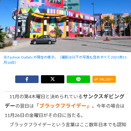
元 Fashion Outlets の現在の様子。（撮影は以下の写真も含めすべて 2021年11
月16日）
URLコピー
サンクスギビング
11月の第4木曜日と決められている
デー
「ブラックフライデー」
の翌日は
。今年の場合は
11月26日の金曜日がその日に当たる。
ブラックフライデーという言葉はここ数年日本でも認知