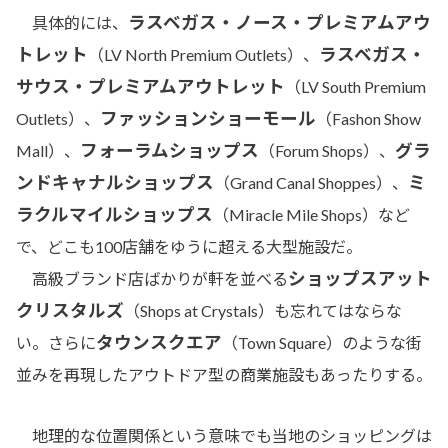
ラスベガス・ノース・プレミアムアウ
具体的には、
トレット
ラスベガス・
（LV North Premium Outlets）、
サウス・プレミアムアウトレット
（LV South Premium
ファッションショーモール
Outlets）、
（Fashon Show
フォーラムショップス
グラ
Mall）、
（Forum Shops）、
ンドキャナルショップス
ミ
（Grand Canal Shoppes）、
ラクルマイルショップス
（Miracle Mile Shops）など
で、どこも100店舗をゆうに超える大型施設だ。
ショップスアット
高級ブランド店ばかりが軒を並べる
クリスタルズ
（Shops at Crystals）も忘れてはならな
タウンスクエア
い。さらに
（Town Square）のような街
並みを再現したアウトドア型の商業施設もあったりする。
地理的な位置関係という意味でも当地のショッピングは