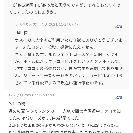
ーがある遊園地があったと思うのですが、それらもなくなっ
てしまったのでしょうか。
ラスベガス大全
より:
2021/11/24 09:49
返信
HAL 様
ラスベガス大全をご利用いただき誠にありがとうございま
す。またコメント投稿、感謝にたえません。
さてご質問のホテルとジェットコースターに関してです
が、ホテルはバッファロービルズというカジノホテルで、
現在はコロナの影響なのか、まだ営業を再開しておりませ
ん、ジェットコースターもそのバッファロービルズに併設
されている施設ですので現在は運行停止中です。
Tets
より:
2021/11/26 14:21
返信
9/11の時
遅めの夏休みでレンタカー一人旅で西海岸周遊中、テロを知
ったのはバリーズホテルの部屋でした
2日後の帰国便が飛ぶかもわからないなか（結局飛ばなかっ
た）悲観的にLAへ戻る途中に立ち寄ったこちらのアウトレッ