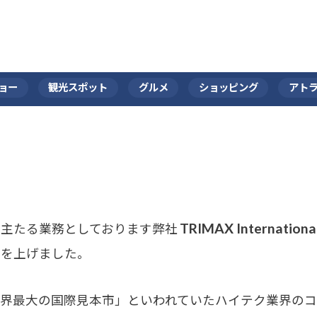
ョー
観光スポット
グルメ
ショッピング
アト
TRIMAX Internationa
主たる業務としております弊社
声を上げました。
最大の国際見本市」といわれていたハイテク業界のコンベン