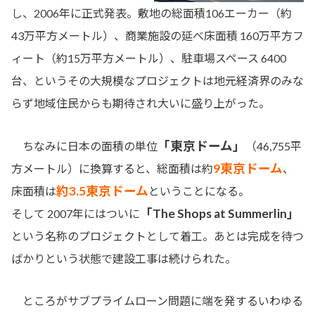
し、2006年に正式発表。敷地の総面積106エーカー（約
43万平方メートル）、商業施設の延べ床面積 160万平方フ
ィート（約15万平方メートル）、駐車場スペース 6400
台、というその大規模なプロジェクトは地元経済界のみな
らず地域住民からも期待され大いに盛り上がった。
「東京ドーム」
ちなみに日本の面積の単位
（46,755平
9東京ドーム
方メートル）に換算すると、総面積は約
、
約3.5東京ドーム
床面積は
ということになる。
「The Shops at Summerlin」
そして 2007年にはついに
という名称のプロジェクトとして着工。あとは完成を待つ
ばかりという状態で建設工事は続けられた。
ところがサブプライムローン問題に端を発するいわゆる