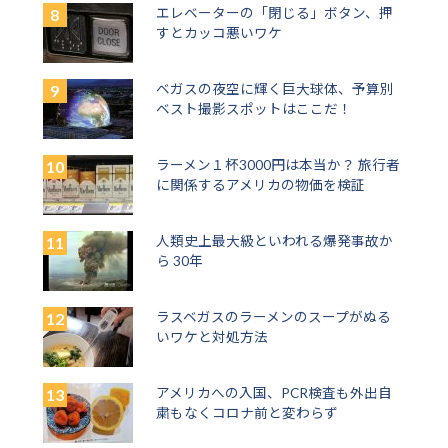
エレベーターの「閉じる」ボタン、押
すとカッコ悪いワケ
ベガスの夜空に輝く巨大球体、予算別
ベスト撮影スポットはここだ！
ラーメン１杯3000円は本当か？ 旅行者
に関係するアメリカの物価を検証
人類史上最大級といわれる爆発事故か
ら 30年
ラスベガスのラーメンのスープがぬる
いワケと対処方法
アメリカへの入国、PCR検査も外出自
粛もなくコロナ前と変わらず