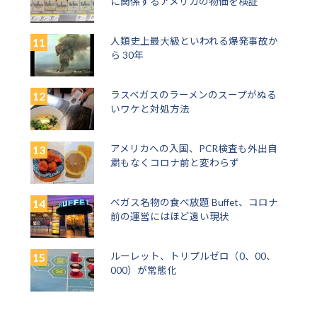
に関係するアメリカの物価を検証
人類史上最大級といわれる爆発事故か
ら 30年
ラスベガスのラーメンのスープがぬる
いワケと対処方法
アメリカへの入国、PCR検査も外出自
粛もなくコロナ前と変わらず
ベガス名物の食べ放題 Buffet、コロナ
前の運営にはほど遠い現状
ルーレット、トリプルゼロ（0、00、
000）が常態化