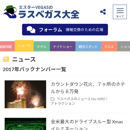
フォーラム
情報交換のための広場
ニュース
基礎知識
ホテル
ナイトショー
観光スポット
グルメ
ショッ
ニュース
2017年バックナンバー一覧
カウントダウン花火、７ヶ所のホテ
ルから８万発
ラスベガスのニュース No.1092 /
アトラクション
全米最大のドライブスルー型 Xmas
イルミネーション