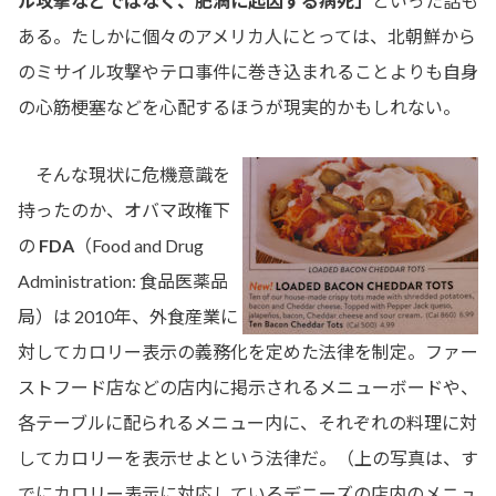
ル攻撃などではなく、肥満に起因する病死」
といった話も
ある。たしかに個々のアメリカ人にとっては、北朝鮮から
のミサイル攻撃やテロ事件に巻き込まれることよりも自身
の心筋梗塞などを心配するほうが現実的かもしれない。
そんな現状に危機意識を
持ったのか、オバマ政権下
の
FDA
（Food and Drug
Administration: 食品医薬品
局）は 2010年、外食産業に
対してカロリー表示の義務化を定めた法律を制定。ファー
ストフード店などの店内に掲示されるメニューボードや、
各テーブルに配られるメニュー内に、それぞれの料理に対
してカロリーを表示せよという法律だ。（上の写真は、す
でにカロリー表示に対応しているデニーズの店内のメニュ