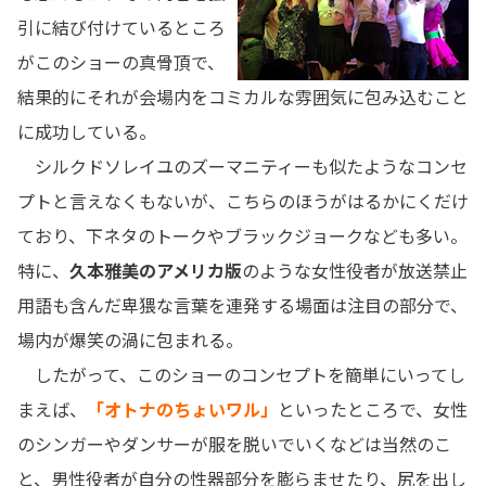
引に結び付けているところ
がこのショーの真骨頂で、
結果的にそれが会場内をコミカルな雰囲気に包み込むこと
に成功している。
シルクドソレイユのズーマニティーも似たようなコンセ
プトと言えなくもないが、こちらのほうがはるかにくだけ
ており、下ネタのトークやブラックジョークなども多い。
特に、
久本雅美のアメリカ版
のような女性役者が放送禁止
用語も含んだ卑猥な言葉を連発する場面は注目の部分で、
場内が爆笑の渦に包まれる。
したがって、このショーのコンセプトを簡単にいってし
まえば、
「オトナのちょいワル」
といったところで、女性
のシンガーやダンサーが服を脱いでいくなどは当然のこ
と、男性役者が自分の性器部分を膨らませたり、尻を出し