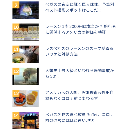
ベガスの夜空に輝く巨大球体、予算別
ベスト撮影スポットはここだ！
ラーメン１杯3000円は本当か？ 旅行者
に関係するアメリカの物価を検証
ラスベガスのラーメンのスープがぬる
いワケと対処方法
人類史上最大級といわれる爆発事故か
ら 30年
アメリカへの入国、PCR検査も外出自
粛もなくコロナ前と変わらず
ベガス名物の食べ放題 Buffet、コロナ
前の運営にはほど遠い現状