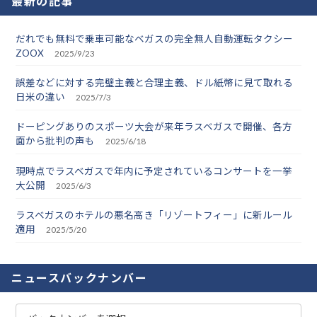
最新の記事
だれでも無料で乗車可能なベガスの完全無人自動運転タクシー
ZOOX
2025/9/23
誤差などに対する完璧主義と合理主義、ドル紙幣に見て取れる
日米の違い
2025/7/3
ドーピングありのスポーツ大会が来年ラスベガスで開催、各方
面から批判の声も
2025/6/18
現時点でラスベガスで年内に予定されているコンサートを一挙
大公開
2025/6/3
ラスベガスのホテルの悪名高き「リゾートフィー」に新ルール
適用
2025/5/20
ニュースバックナンバー