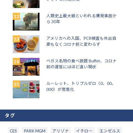
人類史上最大級といわれる爆発事故か
ら 30年
アメリカへの入国、PCR検査も外出自
粛もなくコロナ前と変わらず
ベガス名物の食べ放題 Buffet、コロナ
前の運営にはほど遠い現状
ルーレット、トリプルゼロ（0、00、
000）が常態化
タグ
CES
PARK MGM
アリゾナ
イチロー
エンゼルス