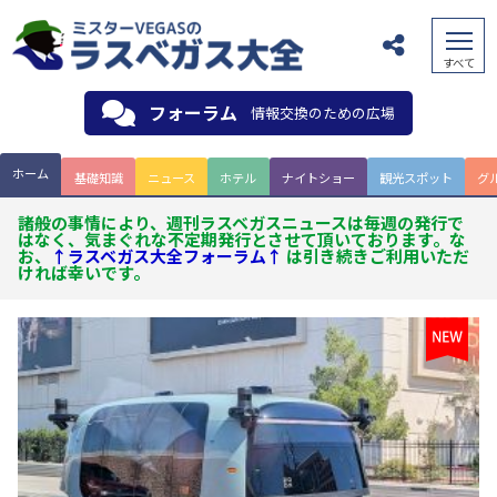
フォーラム
情報交換のための広場
ホーム
基礎知識
ニュース
ホテル
ナイトショー
観光スポット
グ
諸般の事情により、週刊ラスベガスニュースは毎週の発行で
はなく、気まぐれな不定期発行とさせて頂いております。な
お、
↑ラスベガス大全フォーラム↑
は引き続きご利用いただ
ければ幸いです。