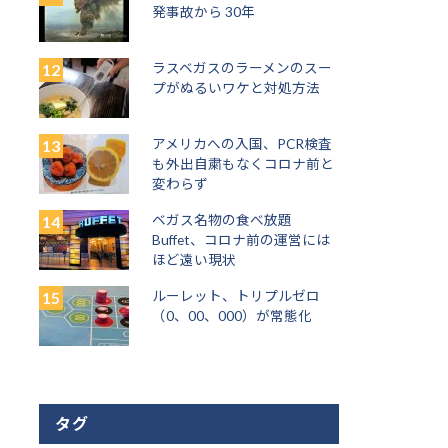
発事故から 30年
ラスベガスのラーメンのスー
プがぬるいワケと対処方法
アメリカへの入国、PCR検査
も外出自粛もなくコロナ前と
変わらず
ベガス名物の食べ放題
Buffet、コロナ前の運営には
ほど遠い現状
ルーレット、トリプルゼロ
（0、00、000）が常態化
タグ