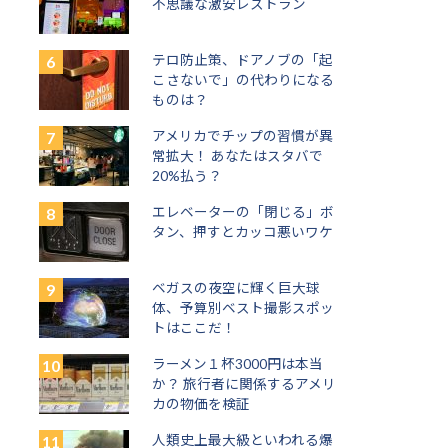
不思議な激安レストラン
テロ防止策、ドアノブの「起
こさないで」の代わりになる
ものは？
アメリカでチップの習慣が異
常拡大！ あなたはスタバで
20%払う？
エレベーターの「閉じる」ボ
タン、押すとカッコ悪いワケ
ベガスの夜空に輝く巨大球
体、予算別ベスト撮影スポッ
トはここだ！
ラーメン１杯3000円は本当
か？ 旅行者に関係するアメリ
カの物価を検証
人類史上最大級といわれる爆