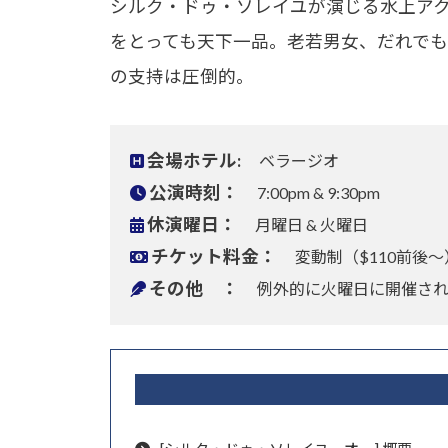
シルク・ドゥ・ソレイユが演じる水上ア
をとっても天下一品。老若男女、だれで
の支持は圧倒的。
会場ホテル:
ベラージオ
公演時刻：
7:00pm & 9:30pm
休演曜日：
月曜日 & 火曜日
チケット料金：
変動制（$110前後～
その他 ：
例外的に火曜日に開催さ