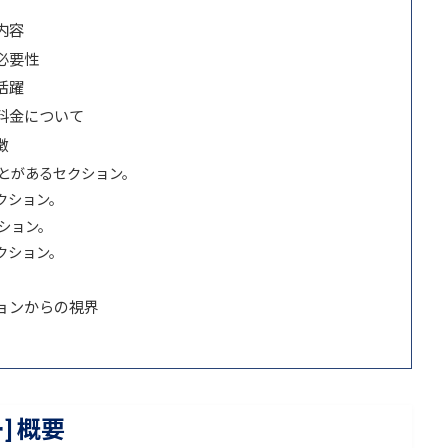
内容
必要性
活躍
ト料金について
徴
ることがあるセクション。
セクション。
クション。
セクション。
ションからの視界
] 概要