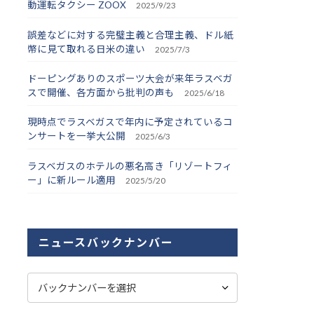
動運転タクシー ZOOX
2025/9/23
誤差などに対する完璧主義と合理主義、ドル紙
幣に見て取れる日米の違い
2025/7/3
ドーピングありのスポーツ大会が来年ラスベガ
スで開催、各方面から批判の声も
2025/6/18
現時点でラスベガスで年内に予定されているコ
ンサートを一挙大公開
2025/6/3
ラスベガスのホテルの悪名高き「リゾートフィ
ー」に新ルール適用
2025/5/20
ニュースバックナンバー