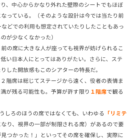
おり、中心からかなり外れた壁際のシートでもほぼ
になっている。（そのような設計は今では当たり前
ーなどでの利用も想定されていたりしたこともあっ
ものが少なくなかった）
前の席に大きな人が座っても視界が妨げられるこ
て低い日本人にとってはありがたい。さらに、ステ
たりした開放感もこのシアターの特長だ。
２階席は総じてステージから遠く、役者の表情ま
不満が残る可能性も。予算が許す限り
１階席
で観る
うしろのほうの席ではなくても、いわゆる
「リミテ
になり、視界の一部が制限される席）があるので要
が見つかった！」といってその席を確保し、実際に