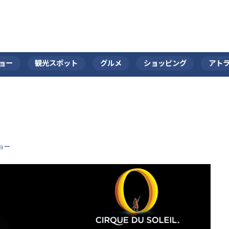
ョー
観光スポット
グルメ
ショッピング
アト
Ｏ
ョー