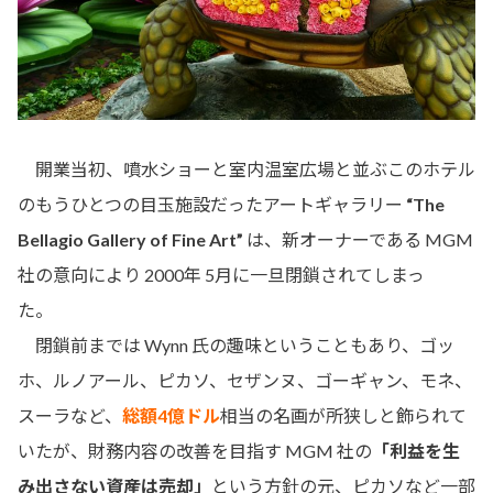
開業当初、噴水ショーと室内温室広場と並ぶこのホテル
のもうひとつの目玉施設だったアートギャラリー
“The
Bellagio Gallery of Fine Art”
は、新オーナーである MGM
社の意向により 2000年 5月に一旦閉鎖されてしまっ
た。
閉鎖前までは Wynn 氏の趣味ということもあり、ゴッ
ホ、ルノアール、ピカソ、セザンヌ、ゴーギャン、モネ、
スーラなど、
総額4億ドル
相当の名画が所狭しと飾られて
いたが、財務内容の改善を目指す MGM 社の
「利益を生
み出さない資産は売却」
という方針の元、ピカソなど一部