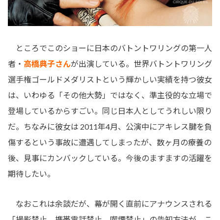
ところでこのショーに日本のバトントワリングの第一人
者・
高橋典子さん
が出演している。世界バトントワリング
選手権ゴールドメダリストという輝かしい実績を持つ彼女
は、いわゆる「その他大勢」ではなく、準主役的な立場で
登場しているからすごい。同じ日本人としてうれしい限り
だ。ちなみに彼女は 2011年4月、公演中にアキレス腱を負
傷するという事故に遭遇してしまったが、数ヶ月の療養の
後、見事にカンバックしている。今後のますますの活躍を
期待したい。
なおこれは余談だが、幕が開く直前にアナウンスされる
「撮影禁止、携帯電話禁止、喫煙禁止」の告知方法が、こ