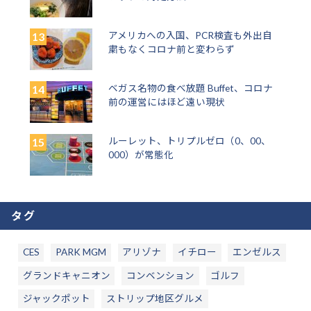
アメリカへの入国、PCR検査も外出自
粛もなくコロナ前と変わらず
ベガス名物の食べ放題 Buffet、コロナ
前の運営にはほど遠い現状
ルーレット、トリプルゼロ（0、00、
000）が常態化
タグ
CES
PARK MGM
アリゾナ
イチロー
エンゼルス
グランドキャニオン
コンベンション
ゴルフ
ジャックポット
ストリップ地区グルメ