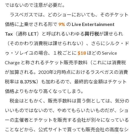
ではないので注意が必要だ。
ラスベガスでは、どのショーにおいても、そのチケット
価格に上乗せされる形で
9%
の
Live Entertainment
Tax
（通称
LET
）と呼ばれるいわゆる
興行税
が課せられ
（そのかわり消費税は課せられない）、さらにシルク・ド
ゥ・ソレイユの場合、１枚ごとに
$18
ほどの Service
Charge と称されるチケット販売手数料（これには消費税
が加算される。2020年2月時点におけるラスベガスの消費
税率は
8.375%
）も加わるので、最終的な金額はチケット
価格よりもかなり高くなってしまう。
税金はともかく、販売手数料は買う側としては、気分の
いいものではないので、やめてもらいたいものだが、ショ
ーの主催者とチケットを販売する会社が別々になっている
ことなどから、公式サイトで買っても販売会社の高度なシ