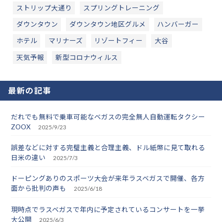
ストリップ大通り
スプリングトレーニング
ダウンタウン
ダウンタウン地区グルメ
ハンバーガー
ホテル
マリナーズ
リゾートフィー
大谷
天気予報
新型コロナウィルス
最新の記事
だれでも無料で乗車可能なベガスの完全無人自動運転タクシー
ZOOX
2025/9/23
誤差などに対する完璧主義と合理主義、ドル紙幣に見て取れる
日米の違い
2025/7/3
ドーピングありのスポーツ大会が来年ラスベガスで開催、各方
面から批判の声も
2025/6/18
現時点でラスベガスで年内に予定されているコンサートを一挙
大公開
2025/6/3