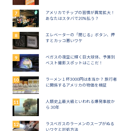
アメリカでチップの習慣が異常拡大！
あなたはスタバで20%払う？
エレベーターの「閉じる」ボタン、押
すとカッコ悪いワケ
ベガスの夜空に輝く巨大球体、予算別
ベスト撮影スポットはここだ！
ラーメン１杯3000円は本当か？ 旅行者
に関係するアメリカの物価を検証
人類史上最大級といわれる爆発事故か
ら 30年
ラスベガスのラーメンのスープがぬる
いワケと対処方法