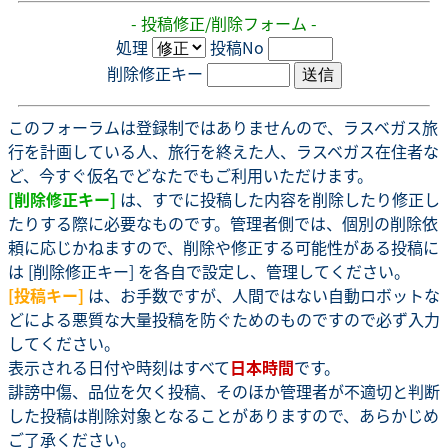
- 投稿修正/削除フォーム -
処理
投稿No
削除修正キー
このフォーラムは登録制ではありませんので、ラスベガス旅
行を計画している人、旅行を終えた人、ラスベガス在住者な
ど、今すぐ仮名でどなたでもご利用いただけます。
[削除修正キー]
は、すでに投稿した内容を削除したり修正し
たりする際に必要なものです。管理者側では、個別の削除依
頼に応じかねますので、削除や修正する可能性がある投稿に
は [削除修正キー] を各自で設定し、管理してください。
[投稿キー]
は、お手数ですが、人間ではない自動ロボットな
どによる悪質な大量投稿を防ぐためのものですので必ず入力
してください。
表示される日付や時刻はすべて
日本時間
です。
誹謗中傷、品位を欠く投稿、そのほか管理者が不適切と判断
した投稿は削除対象となることがありますので、あらかじめ
ご了承ください。