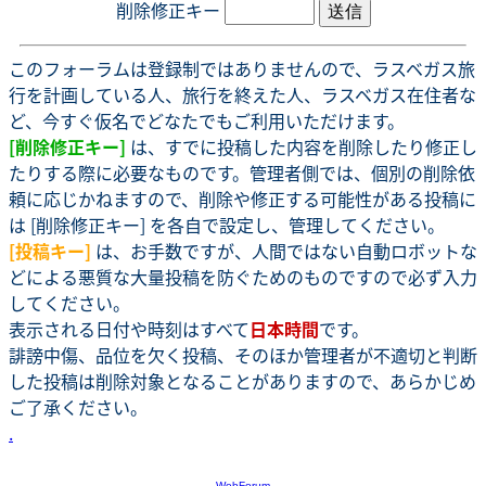
削除修正キー
このフォーラムは登録制ではありませんので、ラスベガス旅
行を計画している人、旅行を終えた人、ラスベガス在住者な
ど、今すぐ仮名でどなたでもご利用いただけます。
[削除修正キー]
は、すでに投稿した内容を削除したり修正し
たりする際に必要なものです。管理者側では、個別の削除依
頼に応じかねますので、削除や修正する可能性がある投稿に
は [削除修正キー] を各自で設定し、管理してください。
[投稿キー]
は、お手数ですが、人間ではない自動ロボットな
どによる悪質な大量投稿を防ぐためのものですので必ず入力
してください。
表示される日付や時刻はすべて
日本時間
です。
誹謗中傷、品位を欠く投稿、そのほか管理者が不適切と判断
した投稿は削除対象となることがありますので、あらかじめ
ご了承ください。
.
-
WebForum
-