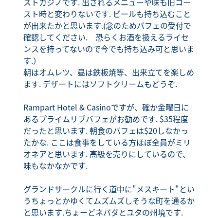
ストカジノです. 出されるメニューや味も旧コー
スト時と変わりないです. ビールも持ち込むこと
が出来たかと思います.(念のためバフェの受付で
確認してください. 恐らくお酒を扱えるライセ
ンスを持ってないので今でも持ち込み可と思いま
す.）
朝はオムレツ、昼は鉄板焼等、出来立てを楽しめ
ます. デザートにはソフトクリームもどうぞ.
Rampart Hotel & Casinoですが、確か金曜日に
あるプライムリブバフェがお勧めです. $35程度
だったと思います. 朝食のバフェは$20しなかっ
たかな. ここは食事をしている方ほぼ全員がミリ
オネアと思います. 高級を売りにしているので、
味もなかなかです.
グランドサークルに行く道中に"メスキート"とい
うちょっとかゆくてムズムズしそうな町を通るか
と思います.ちょーどネバダとユタの州境です.