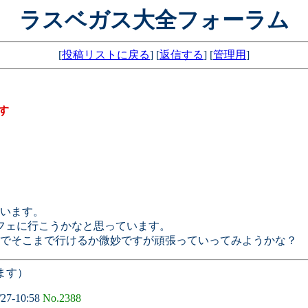
ラスベガス大全フォーラム
[
投稿リストに戻る
] [
返信する
] [
管理用
]
ます
います。
フェに行こうかなと思っています。
んでそこまで行けるか微妙ですが頑張っていってみようかな？
ます）
/27-10:58
No.2388