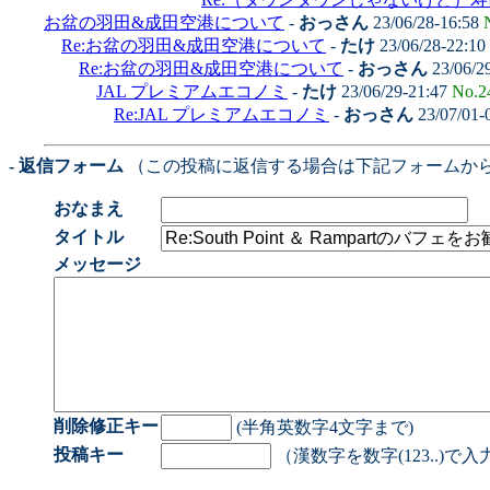
お盆の羽田&成田空港について
-
おっさん
23/06/28-16:58
Re:お盆の羽田&成田空港について
-
たけ
23/06/28-22:10
Re:お盆の羽田&成田空港について
-
おっさん
23/06/2
JAL プレミアムエコノミ
-
たけ
23/06/29-21:47
No.2
Re:JAL プレミアムエコノミ
-
おっさん
23/07/01-
- 返信フォーム
（この投稿に返信する場合は下記フォームか
おなまえ
タイトル
メッセージ
削除修正キー
(半角英数字4文字まで)
投稿キー
（漢数字を数字(123..)で