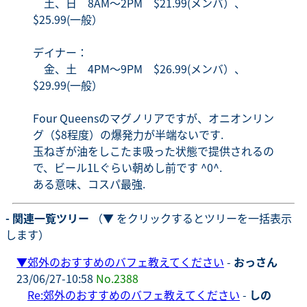
土、日 8AM～2PM $21.99(メンバ）、
$25.99(一般）
デイナー：
金、土 4PM～9PM $26.99(メンバ）、
$29.99(一般）
Four Queensのマグノリアですが、オニオンリン
グ（$8程度）の爆発力が半端ないです.
玉ねぎが油をしこたま吸った状態で提供されるの
で、ビール1Lぐらい朝めし前です ^0^.
ある意味、コスパ最強.
- 関連一覧ツリー
（▼ をクリックするとツリーを一括表示
します）
▼
郊外のおすすめのバフェ教えてください
-
おっさん
23/06/27-10:58
No.2388
Re:郊外のおすすめのバフェ教えてください
-
しの