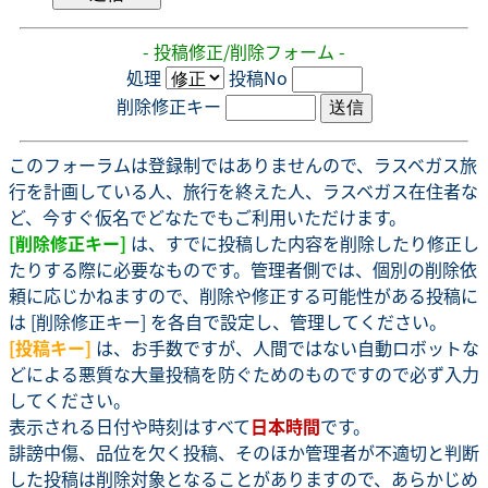
- 投稿修正/削除フォーム -
処理
投稿No
削除修正キー
このフォーラムは登録制ではありませんので、ラスベガス旅
行を計画している人、旅行を終えた人、ラスベガス在住者な
ど、今すぐ仮名でどなたでもご利用いただけます。
[削除修正キー]
は、すでに投稿した内容を削除したり修正し
たりする際に必要なものです。管理者側では、個別の削除依
頼に応じかねますので、削除や修正する可能性がある投稿に
は [削除修正キー] を各自で設定し、管理してください。
[投稿キー]
は、お手数ですが、人間ではない自動ロボットな
どによる悪質な大量投稿を防ぐためのものですので必ず入力
してください。
表示される日付や時刻はすべて
日本時間
です。
誹謗中傷、品位を欠く投稿、そのほか管理者が不適切と判断
した投稿は削除対象となることがありますので、あらかじめ