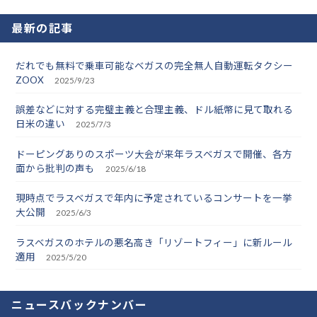
最新の記事
だれでも無料で乗車可能なベガスの完全無人自動運転タクシー
ZOOX
2025/9/23
誤差などに対する完璧主義と合理主義、ドル紙幣に見て取れる
日米の違い
2025/7/3
ドーピングありのスポーツ大会が来年ラスベガスで開催、各方
面から批判の声も
2025/6/18
現時点でラスベガスで年内に予定されているコンサートを一挙
大公開
2025/6/3
ラスベガスのホテルの悪名高き「リゾートフィー」に新ルール
適用
2025/5/20
ニュースバックナンバー