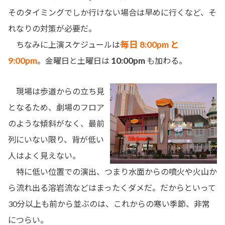
そのタイミングでしか行けない場合は早めに行くなど、そ
れなりの対策が必要だ。
毎日 8:00pm と
ちなみに上演スケジュールは
9:00pm
10:00pm
。金曜日と土曜日は
も加わる。
現場は歩道からの立ち見
となるため、劇場のフロア
のような傾斜がなく、最前
列にいない限り、背が低い
人はよく見えない。
特に低い位置での演出、つまり水面からの噴火や火山か
ら流れ出る溶岩流などはまったくダメだ。だからといって
30分以上も前から並ぶのは、これからの寒い季節、非常
につらい。