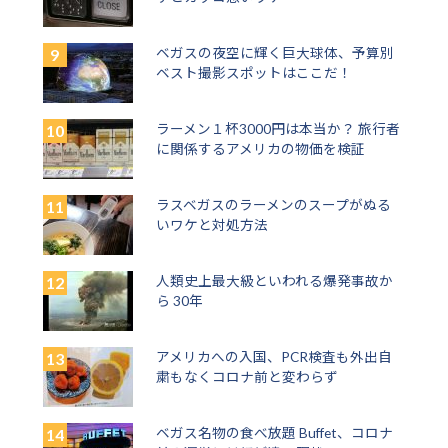
ベガスの夜空に輝く巨大球体、予算別
ベスト撮影スポットはここだ！
ラーメン１杯3000円は本当か？ 旅行者
に関係するアメリカの物価を検証
ラスベガスのラーメンのスープがぬる
いワケと対処方法
人類史上最大級といわれる爆発事故か
ら 30年
アメリカへの入国、PCR検査も外出自
粛もなくコロナ前と変わらず
ベガス名物の食べ放題 Buffet、コロナ