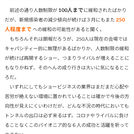
100人まで
前述の通り人数制限が
に緩和されたばかり
250
だが、新規感染者の減少傾向が続けば３月にもまた
人程度まで
への緩和の可能性があると聞く。
もちろんそれは朗報だろうが、250人は現在の会場では
キャパシティー的に無理があるばかりか、人数制限の緩和
が続けば再開するショー、つまりライバルが増えることに
もなりかねず、そのへんの成り行きは大いに気になるとこ
ろだ。
いずれにしてもショービジネスの業界はまだまだ心配や
苦労が絶えない環境に置かれていることは確かで今後の方
向性が見えにくいわけだが、どんな不況の時代においても
トンネルの出口は必ず来るはず。コロナやライバルに負け
ることなくこのパイオニア的な６人の成功と活躍を祈って