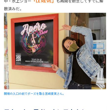
「LE RÊVE」
中・水上ショー
も再開を断念してすでに解
散済みだ。
開場の入口の前でポーズを取る宮崎夏実さん。