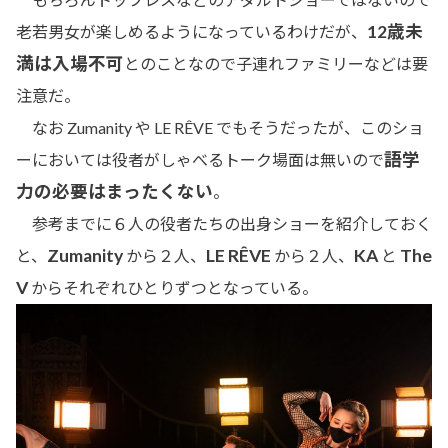
12歳未
老若男女が楽しめるようになっているわけだが、
満は入場不可
とのことなので子連れファミリーなどは要
注意だ。
なお Zumanity や LE RÊVE でもそうだったが、このショ
語学
ーにおいては役者がしゃべるトーク場面は無いので
力の必要はまったくない
。
参考までに６人の役者たちの出身ショーを紹介しておく
Zumanity
LE RÊVE
KA
The
と、
から２人、
から２人、
と
V
からそれぞれひとりずつとなっている。