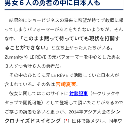
男女６人の勇者の中に日本人も
結果的にショービジネスの将来に希望が持てず故郷に帰
ってしまうパフォーマーがあとをたたないようだが、そん
「このまま黙って待っていても現状を打開す
な中、
ることができない」
と立ち上がった人たちがいる。
Zumanity や LE RÊVE の元パフォーマーを中心とした男女
３人ずつ合計６人の勇者だ。
その中のひとりに元 LE RÊVE で活躍していた日本人が
宮崎夏実
含まれている。その名は
。
彼女に関してはこのサイトに
対談記事
（←クリックや
タップで閲覧可能）として登場して頂いたことがあるので
シン
ご存じの読者も多いと思うが、2014年アジア大会の
クロナイズドスイミング
*
（
）団体で銀メダル、同年ワ