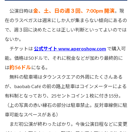
金、土、日の週３回、7:00pm 開演
公演日時は
。現
在のラスベガスは週末にしか人が集まらない傾向にあるの
で、週３回に決めたことは正しい判断といってよいのでは
ないか。
チケットは
公式サイト www.aperoshow.com
で購入可
能。価格は50ドルで、それに税金などが加わり最終的に
約56ドル
は
になる。
無料の駐車場はタウンスクエアの外周にたくさんある
が、baobab Café の前の路上駐車はコインメーターによる
有料制となっており、25セントコイン１枚に付き15分。
（上の写真の赤い縁石の部分は駐車禁止。反対車線側に駐
車可能なスペースがある）
まだ初公演が終わったばかり。今後公演日程などに変更