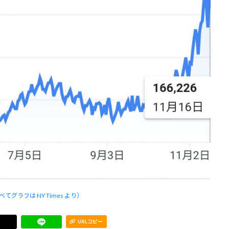
ラフは NY Times より）
URLコピー