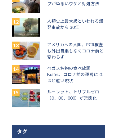
プがぬるいワケと対処方法
人類史上最大級といわれる爆
発事故から 30年
アメリカへの入国、PCR検査
も外出自粛もなくコロナ前と
変わらず
ベガス名物の食べ放題
Buffet、コロナ前の運営には
ほど遠い現状
ルーレット、トリプルゼロ
（0、00、000）が常態化
タグ