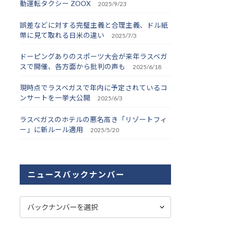
動運転タクシー ZOOX
2025/9/23
誤差などに対する完璧主義と合理主義、ドル紙
幣に見て取れる日米の違い
2025/7/3
ドーピングありのスポーツ大会が来年ラスベガ
スで開催、各方面から批判の声も
2025/6/18
現時点でラスベガスで年内に予定されているコ
ンサートを一挙大公開
2025/6/3
ラスベガスのホテルの悪名高き「リゾートフィ
ー」に新ルール適用
2025/5/20
ニュースバックナンバー