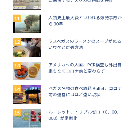
に関係するアメリカの物価を検証
人類史上最大級といわれる爆発事故か
ら 30年
ラスベガスのラーメンのスープがぬる
いワケと対処方法
アメリカへの入国、PCR検査も外出自
粛もなくコロナ前と変わらず
ベガス名物の食べ放題 Buffet、コロナ
前の運営にはほど遠い現状
ルーレット、トリプルゼロ（0、00、
000）が常態化