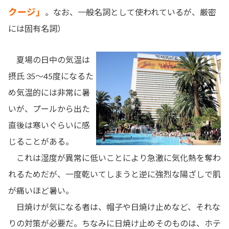
クージ」
。なお、一般名詞として使われているが、厳密
には固有名詞）
夏場の日中の気温は
摂氏 35～45度になるた
め気温的には非常に暑
いが、プールから出た
直後は寒いぐらいに感
じることがある。
これは湿度が異常に低いことにより急激に気化熱を奪わ
れるためだが、一度乾いてしまうと逆に強烈な陽ざしで肌
が痛いほど暑い。
日焼けが気になる者は、帽子や日焼け止めなど、それな
りの対策が必要だ。ちなみに日焼け止めそのものは、ホテ