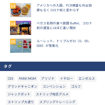
アメリカへの入国、PCR検査も外出自
粛もなくコロナ前と変わらず
ベガス名物の食べ放題 Buffet、コロナ
前の運営にはほど遠い現状
ルーレット、トリプルゼロ（0、00、
000）が常態化
タグ
CES
PARK MGM
アリゾナ
イチロー
エンゼルス
グランドキャニオン
コンベンション
ゴルフ
ジャックポット
ストリップ地区グルメ
ストリップ大通り
スプリングトレーニング