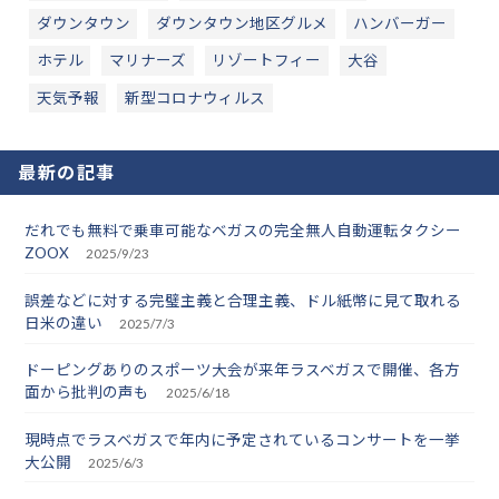
ダウンタウン
ダウンタウン地区グルメ
ハンバーガー
ホテル
マリナーズ
リゾートフィー
大谷
天気予報
新型コロナウィルス
最新の記事
だれでも無料で乗車可能なベガスの完全無人自動運転タクシー
ZOOX
2025/9/23
誤差などに対する完璧主義と合理主義、ドル紙幣に見て取れる
日米の違い
2025/7/3
ドーピングありのスポーツ大会が来年ラスベガスで開催、各方
面から批判の声も
2025/6/18
現時点でラスベガスで年内に予定されているコンサートを一挙
大公開
2025/6/3