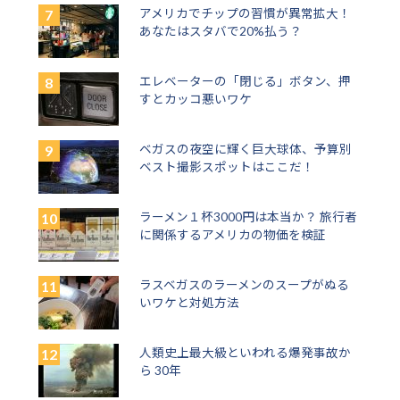
アメリカでチップの習慣が異常拡大！
あなたはスタバで20%払う？
エレベーターの「閉じる」ボタン、押
すとカッコ悪いワケ
ベガスの夜空に輝く巨大球体、予算別
ベスト撮影スポットはここだ！
ラーメン１杯3000円は本当か？ 旅行者
に関係するアメリカの物価を検証
ラスベガスのラーメンのスープがぬる
いワケと対処方法
人類史上最大級といわれる爆発事故か
ら 30年