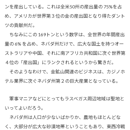
ンを産出している。これは全米50州の産出量の 75%を占
め、アメリカが世界第３位の金の産出国となり得たダント
ツの貢献州だ。
ちなみにこの 169トンという数字は、全世界の年間産出
量の 6% を占め、ネバダ州だけで、広大な国土を持つオー
ストラリアや中国、それに南アフリカ共和国に次ぐ世界第
４位の「産出国」にランクされるというから驚きだ。
そのようなわけで、金鉱山関連のビジネスは、カジノホ
テル業界に次ぐネバダ州第２の巨大産業となっている。
軍事マニアなどにとってもラスベガス周辺地域は聖地と
いってよいだろう。
ネバダ州は人口が少ないばかりか、農地もほとんどな
く、大部分が広大な砂漠地帯ということもあり、東西冷戦