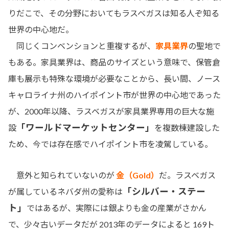
りだこで、その分野においてもラスベガスは知る人ぞ知る
世界の中心地だ。
同じくコンベンションと重複するが、
家具業界
の聖地で
もある。家具業界は、商品のサイズという意味で、保管倉
庫も展示も特殊な環境が必要なことから、長い間、ノース
キャロライナ州のハイポイント市が世界の中心地であった
が、2000年以降、ラスベガスが家具業界専用の巨大な施
「ワールドマーケットセンター」
設
を複数棟建設した
ため、今では存在感でハイポイント市を凌駕している。
意外と知られていないのが
金（Gold）
だ。ラスベガス
「シルバー・ステー
が属しているネバダ州の愛称は
ト」
ではあるが、実際には銀よりも金の産業がさかん
で、少々古いデータだが 2013年のデータによると 169ト