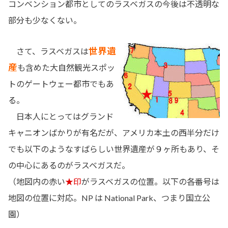
コンベンション都市としてのラスベガスの今後は不透明な
部分も少なくない。
世界遺
さて、ラスベガスは
産
も含めた大自然観光スポッ
トのゲートウェー都市でもあ
る。
日本人にとってはグランド
キャニオンばかりが有名だが、アメリカ本土の西半分だけ
でも以下のようなすばらしい世界遺産が９ヶ所もあり、そ
の中心にあるのがラスベガスだ。
（地図内の赤い
★印
がラスベガスの位置。以下の各番号は
地図の位置に対応。NP は National Park、つまり国立公
園）