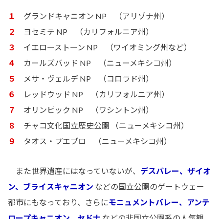
１
グランドキャニオン NP （アリゾナ州）
２
ヨセミテ NP （カリフォルニア州）
３
イエローストーン NP （ワイオミング州など）
４
カールズバッド NP （ニューメキシコ州）
５
メサ・ヴェルデ NP （コロラド州）
６
レッドウッド NP （カリフォルニア州）
７
オリンピック NP （ワシントン州）
８
チャコ文化国立歴史公園 （ニューメキシコ州）
９
タオス・プエブロ （ニューメキシコ州）
また世界遺産にはなっていないが、
デスバレー、ザイオ
ン、ブライスキャニオン
などの国立公園のゲートウェー
都市にもなっており、さらに
モニュメントバレー、アンテ
ロープキャニオン、セドナ
などの非国立公園系の人気観