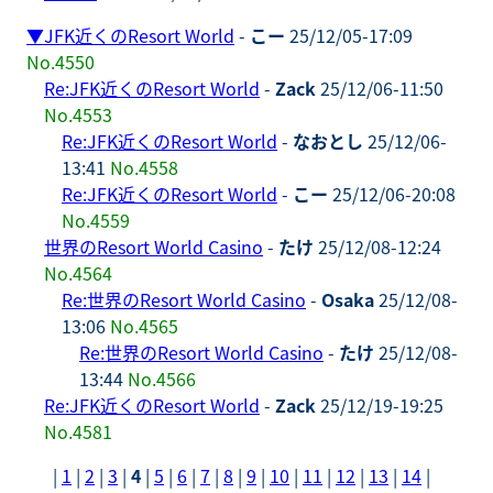
▼
JFK近くのResort World
-
こー
25/12/05-17:09
No.4550
Re:JFK近くのResort World
-
Zack
25/12/06-11:50
No.4553
Re:JFK近くのResort World
-
なおとし
25/12/06-
13:41
No.4558
Re:JFK近くのResort World
-
こー
25/12/06-20:08
No.4559
世界のResort World Casino
-
たけ
25/12/08-12:24
No.4564
Re:世界のResort World Casino
-
Osaka
25/12/08-
13:06
No.4565
Re:世界のResort World Casino
-
たけ
25/12/08-
13:44
No.4566
Re:JFK近くのResort World
-
Zack
25/12/19-19:25
No.4581
|
1
|
2
|
3
|
4
|
5
|
6
|
7
|
8
|
9
|
10
|
11
|
12
|
13
|
14
|