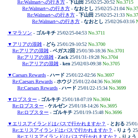
Re:Walmartへの行き方
-
下山田
25/02/25-20:52
No.3715
Re:Walmartへの行き方
-
なおとし
25/02/25-21:04
No.3
Re:Walmartへの行き方
-
下山田
25/02/25-21:33
No.3
Re:Walmartへの行き方
-
なおとし
25/02/26-03:16
▼
マラソン
-
ゴルキチ
25/02/25-04:53
No.3711
▼
アリアの混雑
-
どら
25/01/29-10:52
No.3700
Re:アリアの混雑
-
ベガス2回
25/01/30-18:36
No.3701
Re:アリアの混雑
-
Zack
25/01/31-19:28
No.3704
Re:アリアの混雑
-
ken
25/02/03-09:38
No.3705
▼
Caesars Rewards
-
ハード
25/01/22-02:56
No.3697
Re:Caesars Rewards
-
ホウジ
25/01/22-04:36
No.3698
Re:Caesars Rewards
-
ハード
25/01/22-15:34
No.3699
▼
ロブスター
-
ゴルキチ
25/01/18-07:19
No.3694
Re:ロブスター
-
ケルゼン
25/01/18-14:26
No.3695
Re:ロブスター
-
ゴルキチ
25/01/19-15:48
No.3696
▼
エリスアイランドはバスで行かれますか？
-
とおる
25/01
Re:エリスアイランドはバスで行かれますか？
-
りょう
25
Re:エリスアイランドはバスで行かれますか？
-
りょう