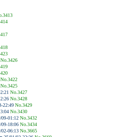
o.3413
3414
3417
3418
3423
3
No.3426
3419
3420
0
No.3422
2
No.3425
02:21
No.3427
22:26
No.3428
8-22:49
No.3429
23:04
No.3430
/09-01:12
No.3432
/09-18:06
No.3434
/02-06:13
No.3665