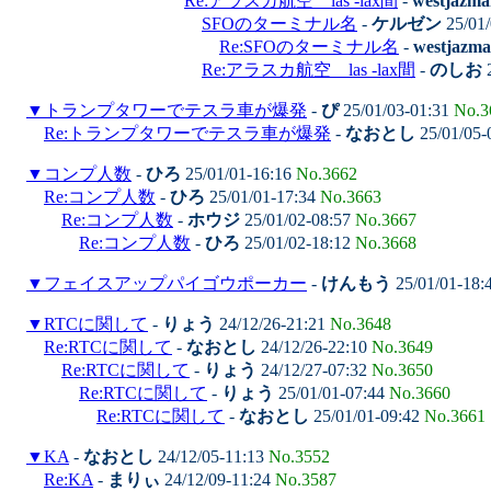
Re:アラスカ航空 las -lax間
-
westjazma
SFOのターミナル名
-
ケルゼン
25/01/
Re:SFOのターミナル名
-
westjazm
Re:アラスカ航空 las -lax間
-
のしお
2
▼
トランプタワーでテスラ車が爆発
-
ぴ
25/01/03-01:31
No.3
Re:トランプタワーでテスラ車が爆発
-
なおとし
25/01/05-
▼
コンプ人数
-
ひろ
25/01/01-16:16
No.3662
Re:コンプ人数
-
ひろ
25/01/01-17:34
No.3663
Re:コンプ人数
-
ホウジ
25/01/02-08:57
No.3667
Re:コンプ人数
-
ひろ
25/01/02-18:12
No.3668
▼
フェイスアップパイゴウポーカー
-
けんもう
25/01/01-18:
▼
RTCに関して
-
りょう
24/12/26-21:21
No.3648
Re:RTCに関して
-
なおとし
24/12/26-22:10
No.3649
Re:RTCに関して
-
りょう
24/12/27-07:32
No.3650
Re:RTCに関して
-
りょう
25/01/01-07:44
No.3660
Re:RTCに関して
-
なおとし
25/01/01-09:42
No.3661
▼
KA
-
なおとし
24/12/05-11:13
No.3552
Re:KA
-
まりぃ
24/12/09-11:24
No.3587