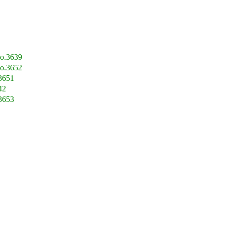
o.3639
o.3652
3651
42
3653