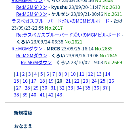
Re:MGMダウン
-
kyushu
23/09/20-11:47
No.2610
Re:MGMダウン
-
ケルゼン
23/09/21-00:46
No.2611
ラスベガスブルーバード沿いのMGMビルボード
-
たけ
23/09/23-22:55
No.2617
Re:ラスベガスブルーバード沿いのMGMビルボード
-
くろい
23/09/24-06:38
No.2621
Re:MGMダウン
-
MRCB
23/09/25-16:14
No.2635
Re:MGMダウン
-
くろい
23/09/26-19:06
No.2645
Re:MGMダウン
-
くろい
23/10/02-19:08
No.2669
|
1
|
2
|
3
|
4
|
5
|
6
|
7
|
8
|
9
|
10
|
11
|
12
|
13
|
14
|
15
|
16
|
17
|
18
|
19
|
20
|
21
|
22
|
23
|
24
|
25
|
26
|
27
|
28
|
29
|
30
|
31
|
32
|
33
|
34
|
35
|
36
|
37
|
38
|
39
|
40
|
41
|
42
|
43
|
新規投稿
おなまえ