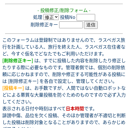
- 投稿修正/削除フォーム -
処理
投稿No
削除修正キー
このフォーラムは登録制ではありませんので、ラスベガス旅
行を計画している人、旅行を終えた人、ラスベガス在住者な
ど、今すぐ仮名でどなたでもご利用いただけます。
[削除修正キー]
は、すでに投稿した内容を削除したり修正し
たりする際に必要なものです。管理者側では、個別の削除依
頼に応じかねますので、削除や修正する可能性がある投稿に
は [削除修正キー] を各自で設定し、管理してください。
[投稿キー]
は、お手数ですが、人間ではない自動ロボットな
どによる悪質な大量投稿を防ぐためのものですので必ず入力
してください。
表示される日付や時刻はすべて
日本時間
です。
誹謗中傷、品位を欠く投稿、そのほか管理者が不適切と判断
した投稿は削除対象となることがありますので、あらかじめ