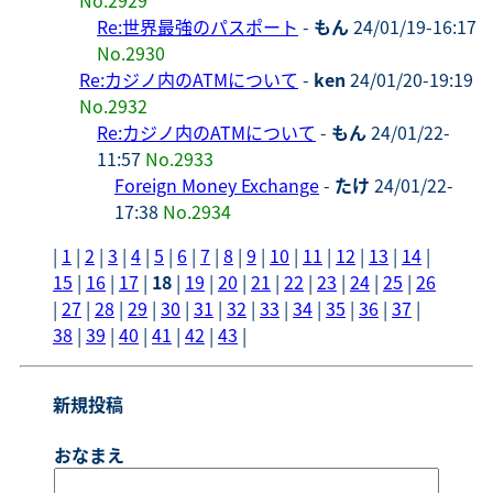
Re:世界最強のパスポート
-
もん
24/01/19-16:17
No.2930
Re:カジノ内のATMについて
-
ken
24/01/20-19:19
No.2932
Re:カジノ内のATMについて
-
もん
24/01/22-
11:57
No.2933
Foreign Money Exchange
-
たけ
24/01/22-
17:38
No.2934
|
1
|
2
|
3
|
4
|
5
|
6
|
7
|
8
|
9
|
10
|
11
|
12
|
13
|
14
|
15
|
16
|
17
|
18
|
19
|
20
|
21
|
22
|
23
|
24
|
25
|
26
|
27
|
28
|
29
|
30
|
31
|
32
|
33
|
34
|
35
|
36
|
37
|
38
|
39
|
40
|
41
|
42
|
43
|
新規投稿
おなまえ