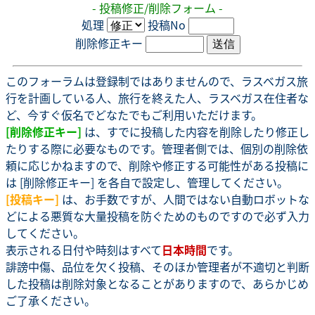
- 投稿修正/削除フォーム -
処理
投稿No
削除修正キー
このフォーラムは登録制ではありませんので、ラスベガス旅
行を計画している人、旅行を終えた人、ラスベガス在住者な
ど、今すぐ仮名でどなたでもご利用いただけます。
[削除修正キー]
は、すでに投稿した内容を削除したり修正し
たりする際に必要なものです。管理者側では、個別の削除依
頼に応じかねますので、削除や修正する可能性がある投稿に
は [削除修正キー] を各自で設定し、管理してください。
[投稿キー]
は、お手数ですが、人間ではない自動ロボットな
どによる悪質な大量投稿を防ぐためのものですので必ず入力
してください。
表示される日付や時刻はすべて
日本時間
です。
誹謗中傷、品位を欠く投稿、そのほか管理者が不適切と判断
した投稿は削除対象となることがありますので、あらかじめ
ご了承ください。