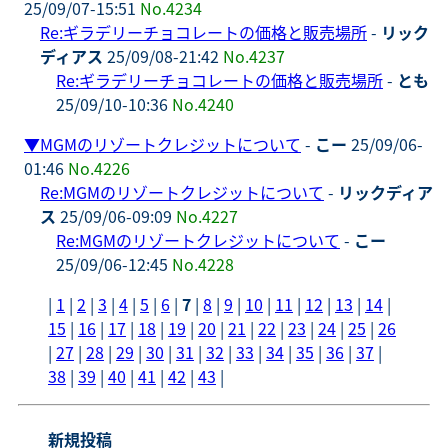
25/09/07-15:51
No.4234
Re:ギラデリーチョコレートの価格と販売場所
-
リック
ディアス
25/09/08-21:42
No.4237
Re:ギラデリーチョコレートの価格と販売場所
-
とも
25/09/10-10:36
No.4240
▼
MGMのリゾートクレジットについて
-
こー
25/09/06-
01:46
No.4226
Re:MGMのリゾートクレジットについて
-
リックディア
ス
25/09/06-09:09
No.4227
Re:MGMのリゾートクレジットについて
-
こー
25/09/06-12:45
No.4228
|
1
|
2
|
3
|
4
|
5
|
6
|
7
|
8
|
9
|
10
|
11
|
12
|
13
|
14
|
15
|
16
|
17
|
18
|
19
|
20
|
21
|
22
|
23
|
24
|
25
|
26
|
27
|
28
|
29
|
30
|
31
|
32
|
33
|
34
|
35
|
36
|
37
|
38
|
39
|
40
|
41
|
42
|
43
|
新規投稿