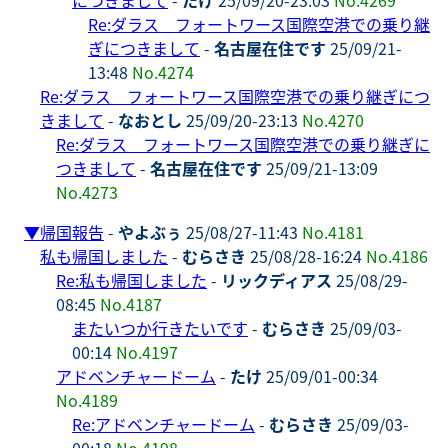
Re:ダラス フォートワース国際空港での乗り継
ぎにつきまして
-
名古屋在住です
25/09/21-
13:48
No.4274
Re:ダラス フォートワース国際空港での乗り継ぎにつ
きまして
-
なおとし
25/09/20-23:13
No.4270
Re:ダラス フォートワース国際空港での乗り継ぎに
つきまして
-
名古屋在住です
25/09/21-13:09
No.4273
▼
帰国報告
-
やよぶぅ
25/08/27-11:43
No.4181
私も帰国しました
-
むらさき
25/08/28-16:24
No.4186
Re:私も帰国しました
-
リックディアス
25/08/29-
08:45
No.4187
またいつか行きたいです
-
むらさき
25/09/03-
00:14
No.4197
アドベンチャードーム
-
たけ
25/09/01-00:34
No.4189
Re:アドベンチャードーム
-
むらさき
25/09/03-
00:18
No.4198