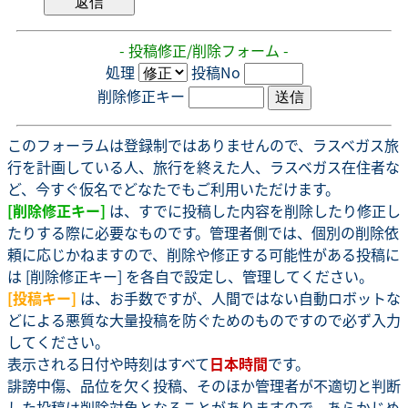
- 投稿修正/削除フォーム -
処理
投稿No
削除修正キー
このフォーラムは登録制ではありませんので、ラスベガス旅
行を計画している人、旅行を終えた人、ラスベガス在住者な
ど、今すぐ仮名でどなたでもご利用いただけます。
[削除修正キー]
は、すでに投稿した内容を削除したり修正し
たりする際に必要なものです。管理者側では、個別の削除依
頼に応じかねますので、削除や修正する可能性がある投稿に
は [削除修正キー] を各自で設定し、管理してください。
[投稿キー]
は、お手数ですが、人間ではない自動ロボットな
どによる悪質な大量投稿を防ぐためのものですので必ず入力
してください。
表示される日付や時刻はすべて
日本時間
です。
誹謗中傷、品位を欠く投稿、そのほか管理者が不適切と判断
した投稿は削除対象となることがありますので、あらかじめ