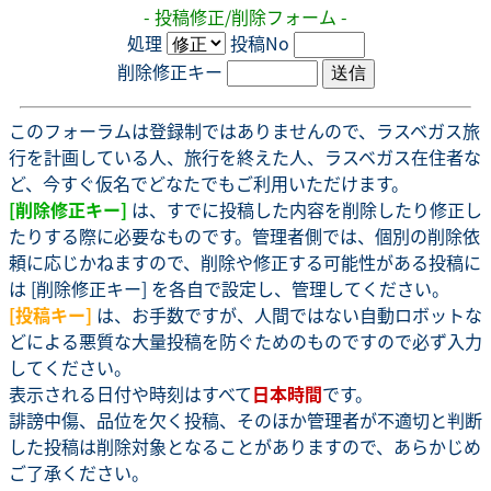
- 投稿修正/削除フォーム -
処理
投稿No
削除修正キー
このフォーラムは登録制ではありませんので、ラスベガス旅
行を計画している人、旅行を終えた人、ラスベガス在住者な
ど、今すぐ仮名でどなたでもご利用いただけます。
[削除修正キー]
は、すでに投稿した内容を削除したり修正し
たりする際に必要なものです。管理者側では、個別の削除依
頼に応じかねますので、削除や修正する可能性がある投稿に
は [削除修正キー] を各自で設定し、管理してください。
[投稿キー]
は、お手数ですが、人間ではない自動ロボットな
どによる悪質な大量投稿を防ぐためのものですので必ず入力
してください。
表示される日付や時刻はすべて
日本時間
です。
誹謗中傷、品位を欠く投稿、そのほか管理者が不適切と判断
した投稿は削除対象となることがありますので、あらかじめ
ご了承ください。