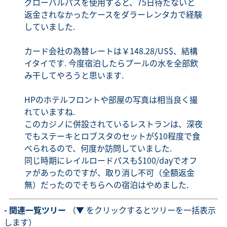
グローバルパスを使用すると、75日待たないと
返金されなかったケースをダラーレンタカで経験
していました.
カード会社の為替レートは￥148.28/US$、結構
イタイです. 今度宿泊したらプールの水を全部飲
み干してやろうと思います.
HPのホテルフロントや部屋の写真は相当良く撮
れていますね.
このカジノに併設されているレストランは、深夜
でもステーキとロブスタのセットが$10程度で食
べられるので、何度か訪問していました.
同じ時期にレイルロードパスも$100/dayでオフ
ァがあったのですが、取り消し不可（全額返金
無）だったのでそちらへの宿泊はやめました.
- 関連一覧ツリー
（▼ をクリックするとツリーを一括表示
します）