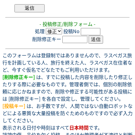
- 投稿修正/削除フォーム -
処理
投稿No
削除修正キー
このフォーラムは登録制ではありませんので、ラスベガス旅
行を計画している人、旅行を終えた人、ラスベガス在住者な
ど、今すぐ仮名でどなたでもご利用いただけます。
[削除修正キー]
は、すでに投稿した内容を削除したり修正し
たりする際に必要なものです。管理者側では、個別の削除依
頼に応じかねますので、削除や修正する可能性がある投稿に
は [削除修正キー] を各自で設定し、管理してください。
[投稿キー]
は、お手数ですが、人間ではない自動ロボットな
どによる悪質な大量投稿を防ぐためのものですので必ず入力
してください。
表示される日付や時刻はすべて
日本時間
です。
誹謗中傷、品位を欠く投稿、そのほか管理者が不適切と判断