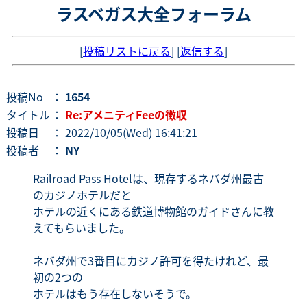
ラスベガス大全フォーラム
[
投稿リストに戻る
] [
返信する
]
投稿No
：
1654
タイトル
：
Re:アメニティFeeの徴収
投稿日
： 2022/10/05(Wed) 16:41:21
投稿者
：
NY
Railroad Pass Hotelは、現存するネバダ州最古
のカジノホテルだと
ホテルの近くにある鉄道博物館のガイドさんに教
えてもらいました。
ネバダ州で3番目にカジノ許可を得たけれど、最
初の2つの
ホテルはもう存在しないそうで。