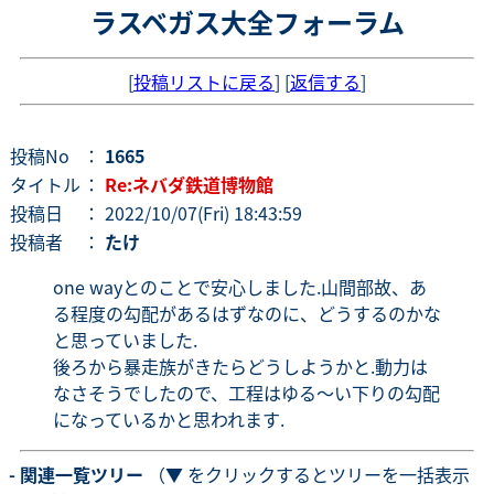
ラスベガス大全フォーラム
[
投稿リストに戻る
] [
返信する
]
投稿No
：
1665
タイトル
：
Re:ネバダ鉄道博物館
投稿日
： 2022/10/07(Fri) 18:43:59
投稿者
：
たけ
one wayとのことで安心しました.山間部故、あ
る程度の勾配があるはずなのに、どうするのかな
と思っていました.
後ろから暴走族がきたらどうしようかと.動力は
なさそうでしたので、工程はゆる～い下りの勾配
になっているかと思われます.
- 関連一覧ツリー
（▼ をクリックするとツリーを一括表示