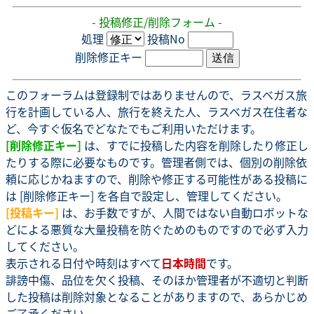
- 投稿修正/削除フォーム -
処理
投稿No
削除修正キー
このフォーラムは登録制ではありませんので、ラスベガス旅
行を計画している人、旅行を終えた人、ラスベガス在住者な
ど、今すぐ仮名でどなたでもご利用いただけます。
[削除修正キー]
は、すでに投稿した内容を削除したり修正し
たりする際に必要なものです。管理者側では、個別の削除依
頼に応じかねますので、削除や修正する可能性がある投稿に
は [削除修正キー] を各自で設定し、管理してください。
[投稿キー]
は、お手数ですが、人間ではない自動ロボットな
どによる悪質な大量投稿を防ぐためのものですので必ず入力
してください。
表示される日付や時刻はすべて
日本時間
です。
誹謗中傷、品位を欠く投稿、そのほか管理者が不適切と判断
した投稿は削除対象となることがありますので、あらかじめ
ご了承ください。