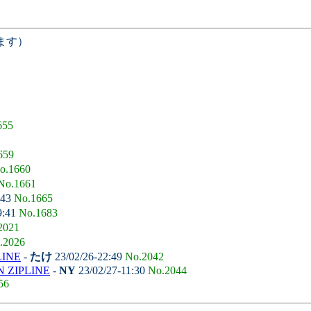
ます）
655
659
o.1660
No.1661
:43
No.1665
9:41
No.1683
2021
.2026
LINE
-
たけ
23/02/26-22:49
No.2042
 ZIPLINE
-
NY
23/02/27-11:30
No.2044
56