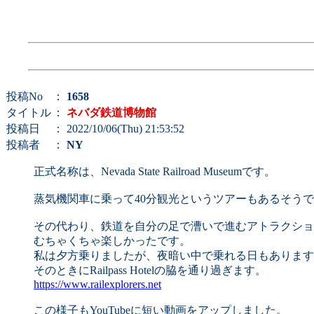
投稿No
：
1658
タイトル
：
ネバダ鉄道博物館
投稿日
： 2022/10/06(Thu) 21:53:52
投稿者
：
NY
正式名称は、Nevada State Railroad Museumです。
蒸気機関車に乗って40分観光というツアーもあるそう
その代わり、鉄道を自分の足で漕いで進むアトラクショ
むちゃくちゃ楽しかったです。
私は夕方乗りましたが、夜暗い中で乗れる日もあります
そのときにRailpass Hotelの脇を通り過ぎます。
https://www.railexplorers.net
この様子もYouTubeに短い動画をアップしました。