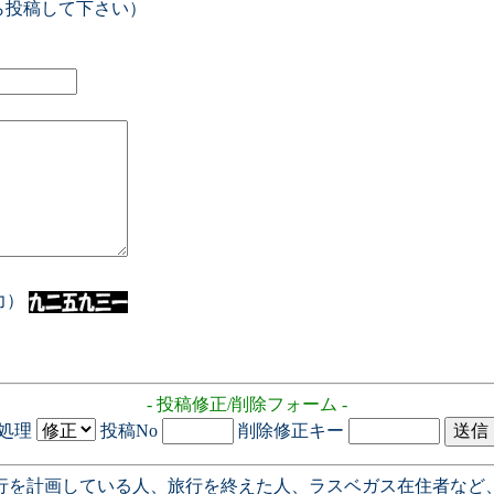
ら投稿して下さい）
入力）
- 投稿修正/削除フォーム -
処理
投稿No
削除修正キー
行を計画している人、旅行を終えた人、ラスベガス在住者など