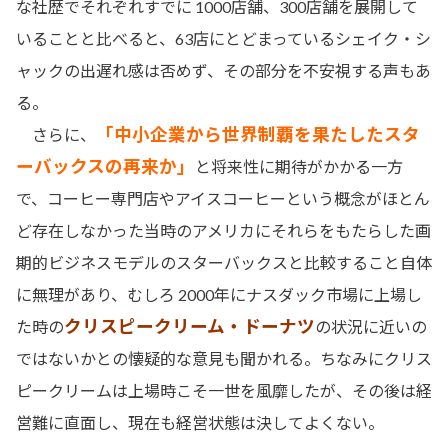
な社歴でそれぞれすでに 1000店舗、300店舗を展開して
いることと比べると、63店にとどまっているシェイク・シ
ャックの出遅れ感は否めず、その部分を不安視する声もあ
る。
「中小企業から世界制覇を果たしたスタ
さらに、
ーバックスの再来か」
と将来性に期待がかかる一方
で、コーヒー専門店やアイスコーヒーという概念がほとん
ど存在しなかった当時のアメリカにそれらをもたらした画
期的ビジネスモデルのスターバックスと比較すること自体
に無理があり、むしろ 2000年にナスダック市場に上場し
クリスピークリーム・ドーナツ
た時の
の状況に近いの
ではないかとの懐疑的な意見も聞かれる。ちなみにクリス
ピークリームは上場時こそ一世を風靡したが、その後は経
営難に直面し、現在も経営状態は決してよくない。