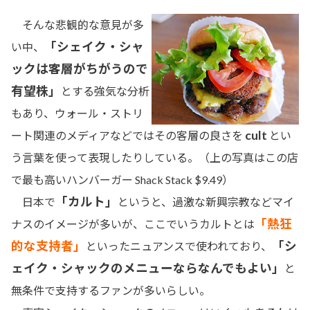
そんな悲観的な意見が多
「シェイク・シャ
い中、
ックは客層がちがうので
有望株」
とする強気な分析
もあり、ウォール・ストリ
cult
ート関連のメディアなどではその客層の良さを
とい
う言葉を使って表現したりしている。（上の写真はこの店
で最も高いハンバーガー Shack Stack $9.49）
「カルト」
日本で
というと、過激な新興宗教などマイ
「熱狂
ナスのイメージが多いが、ここでいうカルトとは
的な支持者」
「シ
といったニュアンスで使われており、
ェイク・シャックのメニューならなんでもよい」
と
無条件で支持するファンが多いらしい。