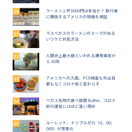
ラーメン１杯3000円は本当か？ 旅行者
に関係するアメリカの物価を検証
ラスベガスのラーメンのスープがぬる
いワケと対処方法
人類史上最大級といわれる爆発事故か
ら 30年
アメリカへの入国、PCR検査も外出自
粛もなくコロナ前と変わらず
ベガス名物の食べ放題 Buffet、コロナ
前の運営にはほど遠い現状
ルーレット、トリプルゼロ（0、00、
000）が常態化