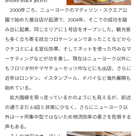
Smoke Shack $6.69）
2000年ごろ、ニューヨークのマディソン・スクエア公
園で始めた屋台店が起源で、2004年、そこでの成功を踏
み台に起業、同じエリアに１号店をオープンした。観光客
も多く立ち寄る目立つロケーションであったことなどから
クチコミによる宣伝効果、そしてネットを使った巧みなマ
ーケティングなどが功を奏し、現在はニューヨーク以外に
もフロリダ州やマサチューセッツ州などにも出店、さらに
近年はロンドン、イスタンブール、ドバイなど海外展開も
始めている。
拡大路線を突っ走っているかのようにも見えるが、前述
の通りまだ 63店と非常に少なく、さらにニューヨーク以
外は一ヶ所集中型ではないため物流効率の悪さを危惧する
声もある。