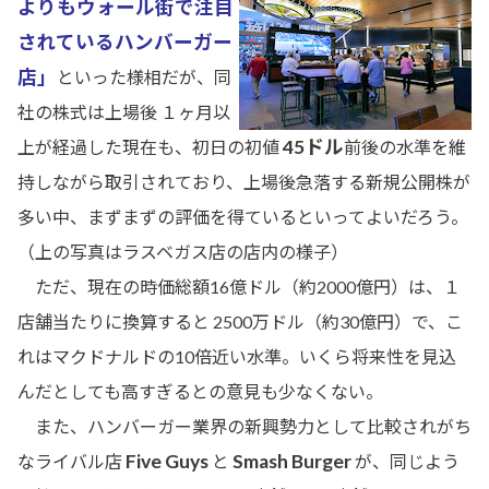
よりもウォール街で注目
されているハンバーガー
店」
といった様相だが、同
社の株式は上場後 １ヶ月以
45ドル
上が経過した現在も、初日の初値
前後の水準を維
持しながら取引されており、上場後急落する新規公開株が
多い中、まずまずの評価を得ているといってよいだろう。
（上の写真はラスベガス店の店内の様子）
ただ、現在の時価総額16億ドル（約2000億円）は、１
店舗当たりに換算すると 2500万ドル（約30億円）で、こ
れはマクドナルドの10倍近い水準。いくら将来性を見込
んだとしても高すぎるとの意見も少なくない。
また、ハンバーガー業界の新興勢力として比較されがち
Five Guys
Smash Burger
なライバル店
と
が、同じよう