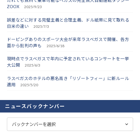
だれでも無料で乗車可能なベガスの完全無人自動運転タクシー
ZOOX
2025/9/23
誤差などに対する完璧主義と合理主義、ドル紙幣に見て取れる
日米の違い
2025/7/3
ドーピングありのスポーツ大会が来年ラスベガスで開催、各方
面から批判の声も
2025/6/18
現時点でラスベガスで年内に予定されているコンサートを一挙
大公開
2025/6/3
ラスベガスのホテルの悪名高き「リゾートフィー」に新ルール
適用
2025/5/20
ニュースバックナンバー