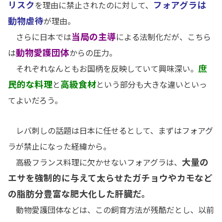
リスク
フォアグラは
を理由に禁止されたのに対して、
動物虐待
が理由。
当局の主導
さらに日本では
による法制化だが、こちら
動物愛護団体
は
からの圧力。
庶
それぞれなんともお国柄を反映していて興味深い。
民的な料理
高級食材
と
という部分も大きな違いといっ
てよいだろう。
レバ刺しの話題は日本に任せるとして、まずはフォアグ
ラが禁止になった経緯から。
大量の
高級フランス料理に欠かせないフォアグラは、
エサを強制的に与えて太らせたガチョウやカモなど
の脂肪分豊富な肥大化した肝臓だ。
動物愛護団体などは、この飼育方法が残酷だとし、以前