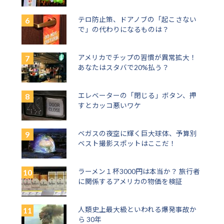
テロ防止策、ドアノブの「起こさない
で」の代わりになるものは？
アメリカでチップの習慣が異常拡大！
あなたはスタバで20%払う？
エレベーターの「閉じる」ボタン、押
すとカッコ悪いワケ
ベガスの夜空に輝く巨大球体、予算別
ベスト撮影スポットはここだ！
ラーメン１杯3000円は本当か？ 旅行者
に関係するアメリカの物価を検証
人類史上最大級といわれる爆発事故か
ら 30年