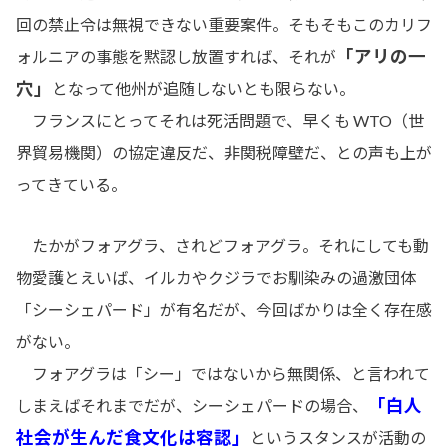
回の禁止令は無視できない重要案件。そもそもこのカリフ
「アリの一
ォルニアの事態を黙認し放置すれば、それが
穴」
となって他州が追随しないとも限らない。
フランスにとってそれは死活問題で、早くも WTO（世
界貿易機関）の協定違反だ、非関税障壁だ、との声も上が
ってきている。
たかがフォアグラ、されどフォアグラ。それにしても動
物愛護とえいば、イルカやクジラでお馴染みの過激団体
「シーシェパード」が有名だが、今回ばかりは全く存在感
がない。
フォアグラは「シー」ではないから無関係、と言われて
「白人
しまえばそれまでだが、シーシェパードの場合、
社会が生んだ食文化は容認」
というスタンスが活動の