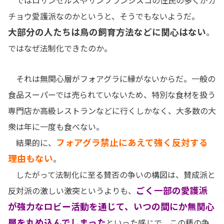
ではロサンゼルスやサンフランシスコの住民の多くがガ
チョウ愛護派なのかというと、そうでもないようだ。
大部分の人たちは鳥の飼育方法などに関心はない
。
ではなぜ法制化できたのか。
それは無関心層がフォアグラに縁がないからだ。一般の
食品スーパーでは売られていないため、特別な食材を扱う
専門店か高級レストランなどに行くしかなく、大多数の大
衆は年に一度も食べない。
フォアグラ禁止にあえて強く反対する
結果的に、
理由もない
。
したがって法制化に至る賛否の争いの構図は、賛成派と
ごく一部の愛護派
反対派の激しい激突というよりも、
が強力なロビー活動を通じて、いつの間にか無関心
層を丸め込んでしまった
といった感じで、この種の争