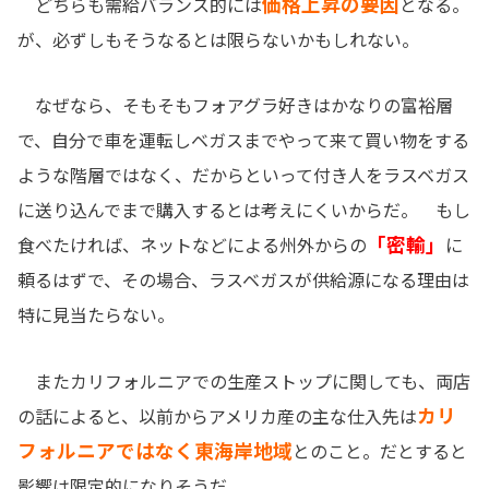
価格上昇の要因
どちらも需給バランス的には
となる。
が、必ずしもそうなるとは限らないかもしれない。
なぜなら、そもそもフォアグラ好きはかなりの富裕層
で、自分で車を運転しベガスまでやって来て買い物をする
ような階層ではなく、だからといって付き人をラスベガス
に送り込んでまで購入するとは考えにくいからだ。 もし
「密輸」
食べたければ、ネットなどによる州外からの
に
頼るはずで、その場合、ラスベガスが供給源になる理由は
特に見当たらない。
またカリフォルニアでの生産ストップに関しても、両店
カリ
の話によると、以前からアメリカ産の主な仕入先は
フォルニアではなく東海岸地域
とのこと。だとすると
影響は限定的になりそうだ。