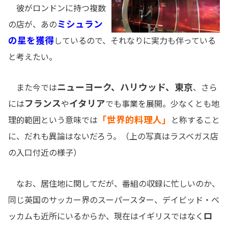
彼がロンドンに持つ複数
ミシュラン
の店が、あの
の星を獲得
しているので、それなりに実力も伴っている
と考えたい。
ニューヨーク、ハリウッド、東京
また今では
、さら
フランス
イタリア
には
や
でも事業を展開。少なくとも地
「世界的料理人」
理的範囲という意味では
と称すること
に、だれも異論はないだろう。（上の写真はラスベガス店
の入口付近の様子）
なお、居住地に関してだが、番組の収録に忙しいのか、
同じ英国のサッカー界のスーパースター、デイビッド・ベ
ロ
ッカムも近所にいるからか、現在はイギリスではなく