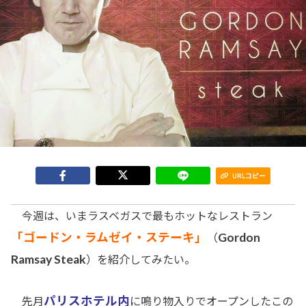
URLコピー
今週は、いまラスベガスで最もホットなレストラン
「ゴードン・ラムゼイ・ステーキ」
Gordon
（
Ramsay Steak
）を紹介してみたい。
パリスホテル内
先月
に鳴り物入りでオープンしたこの