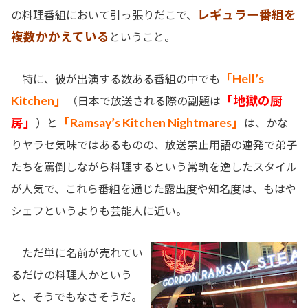
レギュラー番組を
の料理番組において引っ張りだこで、
複数かかえている
ということ。
「Hell’s
特に、彼が出演する数ある番組の中でも
Kitchen」
「地獄の厨
（日本で放送される際の副題は
房」
「Ramsay’s Kitchen Nightmares」
）と
は、かな
りヤラセ気味ではあるものの、放送禁止用語の連発で弟子
たちを罵倒しながら料理するという常軌を逸したスタイル
が人気で、これら番組を通じた露出度や知名度は、もはや
シェフというよりも芸能人に近い。
ただ単に名前が売れてい
るだけの料理人かという
と、そうでもなさそうだ。