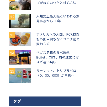
プがぬるいワケと対処方法
人類史上最大級といわれる爆
発事故から 30年
アメリカへの入国、PCR検査
も外出自粛もなくコロナ前と
変わらず
ベガス名物の食べ放題
Buffet、コロナ前の運営には
ほど遠い現状
ルーレット、トリプルゼロ
（0、00、000）が常態化
タグ