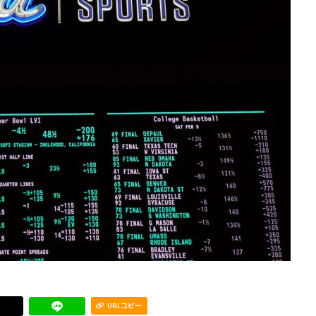
。
URLコピー