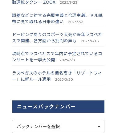
動運転タクシー ZOOX
2025/9/23
誤差などに対する完璧主義と合理主義、ドル紙
幣に見て取れる日米の違い
2025/7/3
ドーピングありのスポーツ大会が来年ラスベガ
スで開催、各方面から批判の声も
2025/6/18
現時点でラスベガスで年内に予定されているコ
ンサートを一挙大公開
2025/6/3
ラスベガスのホテルの悪名高き「リゾートフィ
ー」に新ルール適用
2025/5/20
ニュースバックナンバー