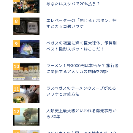
あなたはスタバで20%払う？
エレベーターの「閉じる」ボタン、押
すとカッコ悪いワケ
ベガスの夜空に輝く巨大球体、予算別
ベスト撮影スポットはここだ！
ラーメン１杯3000円は本当か？ 旅行者
に関係するアメリカの物価を検証
ラスベガスのラーメンのスープがぬる
いワケと対処方法
人類史上最大級といわれる爆発事故か
ら 30年