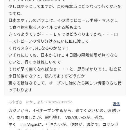
少しはホッとしてますが、この先本当にどうなって行くか心配
ですね。
日本のホテルのバフェは、その場でビニール手袋・マスクし
て食べ物を取るスタイルにする所も出て
きてるようですが・・・ＬＶではどうなりますかね・・・ロ
ーストビーフの切り分けみたいに皿に渡して
くれるスタイルになるのかな？！
いずれにしても、日本からは１４日間の隔離制限が無くなら
ないと、行くのは難しいので
それが早く無くなればなぁ・・・と、思うばかりです。独立記
念日前後かな？と、読んでますがどうだか
更なる新鮮なそして、オープンし始めたら楽しい情報の方も待
っております
みやざき たかし
より:
2020/5/28 22:56
返信
カジノから、4日オープンするから、来てくださいの、お誘い
が、ありましたが、飛行機と VISA無いのが、残念。
早く Las Vegasに、行きたいが、便数が、減便で、ロサンゼ