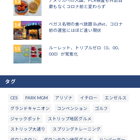
アメリカへの入国、PCR検査も外出自
粛もなくコロナ前と変わらず
ベガス名物の食べ放題 Buffet、コロナ
前の運営にはほど遠い現状
ルーレット、トリプルゼロ（0、00、
000）が常態化
タグ
CES
PARK MGM
アリゾナ
イチロー
エンゼルス
グランドキャニオン
コンベンション
ゴルフ
ジャックポット
ストリップ地区グルメ
ストリップ大通り
スプリングトレーニング
ダウンタウン
ダウンタウン地区グルメ
ハンバーガー