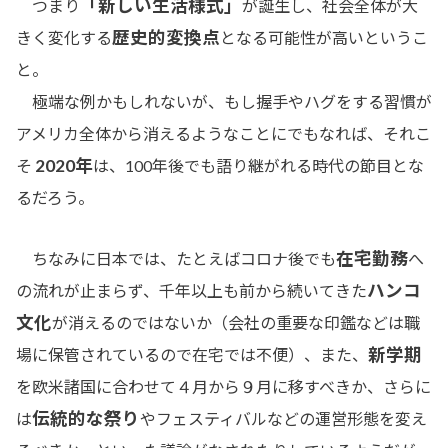
「新しい生活様式」
つまり
が誕生し、社会全体が大
歴史的変換点
きく変化する
となる可能性が高いというこ
と。
極端な例かもしれないが、もし握手やハグをする習慣が
アメリカ全体から消えるようなことにでもなれば、それこ
2020年
そ
は、100年後でも語り継がれる時代の節目とな
るだろう。
在宅勤務
ちなみに日本では、たとえばコロナ後でも
へ
ハンコ
の流れが止まらず、千年以上も前から続いてきた
文化
が消えるのではないか（会社の重要な印鑑などは職
新学期
場に保管されているので在宅では不便）、また、
を欧米諸国に合わせて４月から９月に移すべきか、さらに
伝統的な祭り
は
やフェスティバルなどの運営形態を変え