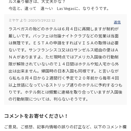
ルス乗り継ぎは、大丈夫かな？
今迄と、違って 遠〜い Las Vegasに、なりそうです。
ミヤケ
より:
2020/5/29 22:12
返信
ラスベガスの殆どのホテルは６月４日に再開しますが制約が
厳しいです。バッフェは勿論ナイトクラブなどの営業は当面
は無理です。ＥＳＴＡの申請をすればＶＩＳＡの取得は必要
ないです。サンフランシスコ又はロサンゼルス経由の便はＡ
ＮＡがありますよ、ただ現時点ではアメリカ入国後の行動制
限が解除されていないので１４日間はホテルや知人宅から外
出は出来ません。帰国時の日本入国も同様です。と言いなが
ら私も８月４日から２週間行く予定で２０年前から毎年４回
以上世話になっているストリップ通りのホテルに予約するつも
りです。ホテル側とは頻繁に連絡を取り合っていますが入国後
の行動制限については、判らないそうです。
コメントをお寄せください！
ご意見、ご感想、記事内情報の誤りの訂正など、以下のコメント欄