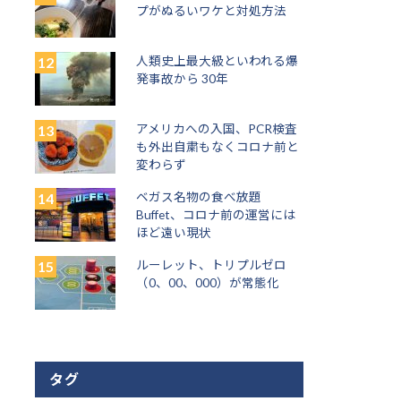
プがぬるいワケと対処方法
人類史上最大級といわれる爆
発事故から 30年
アメリカへの入国、PCR検査
も外出自粛もなくコロナ前と
変わらず
ベガス名物の食べ放題
Buffet、コロナ前の運営には
ほど遠い現状
ルーレット、トリプルゼロ
（0、00、000）が常態化
タグ