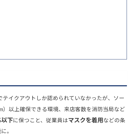
でテイクアウトしか認められていなかったが、ソー
.8m）以上確保できる環境、来店客数を消防当局など
%以下
マスクを着用
に保つこと、従業員は
などの条
能に。