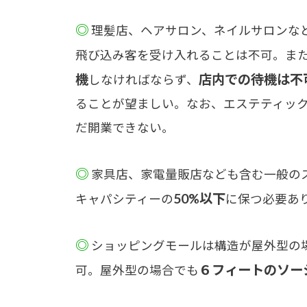
◎
理髪店、ヘアサロン、ネイルサロンな
飛び込み客を受け入れることは不可。ま
機
店内での待機は不
しなければならず、
ることが望ましい。なお、エステティッ
だ開業できない。
◎
家具店、家電量販店なども含む一般の
50%以下
キャパシティーの
に保つ必要あ
◎
ショッピングモールは構造が屋外型の
６フィートのソー
可。屋外型の場合でも