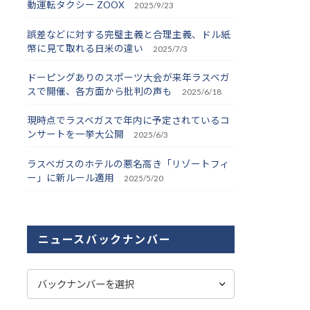
動運転タクシー ZOOX
2025/9/23
誤差などに対する完璧主義と合理主義、ドル紙
幣に見て取れる日米の違い
2025/7/3
ドーピングありのスポーツ大会が来年ラスベガ
スで開催、各方面から批判の声も
2025/6/18
現時点でラスベガスで年内に予定されているコ
ンサートを一挙大公開
2025/6/3
ラスベガスのホテルの悪名高き「リゾートフィ
ー」に新ルール適用
2025/5/20
ニュースバックナンバー