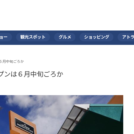
ョー
観光スポット
グルメ
ショッピング
アト
６月中旬ごろか
プンは６月中旬ごろか