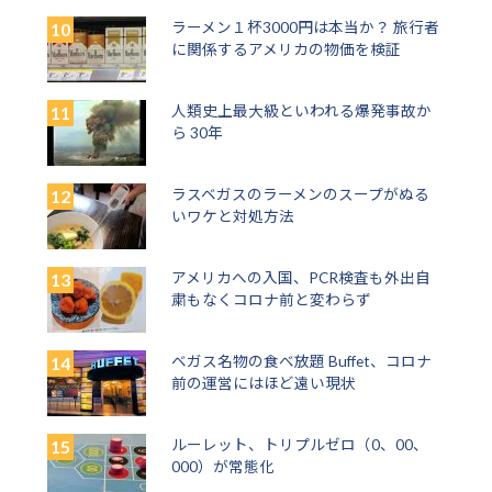
ラーメン１杯3000円は本当か？ 旅行者
に関係するアメリカの物価を検証
人類史上最大級といわれる爆発事故か
ら 30年
ラスベガスのラーメンのスープがぬる
いワケと対処方法
アメリカへの入国、PCR検査も外出自
粛もなくコロナ前と変わらず
ベガス名物の食べ放題 Buffet、コロナ
前の運営にはほど遠い現状
ルーレット、トリプルゼロ（0、00、
000）が常態化