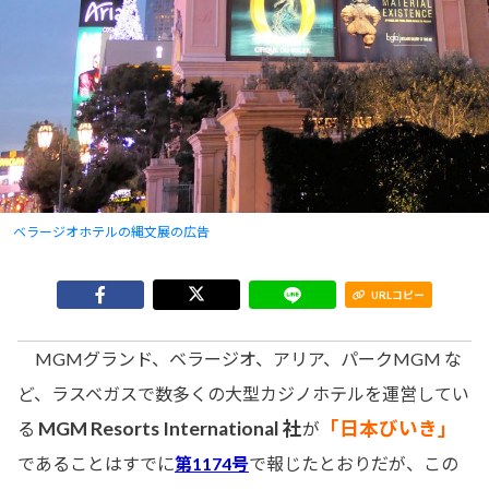
ベラージオホテルの縄文展の広告
URLコピー
MGMグランド、ベラージオ、アリア、パークMGM な
ど、ラスベガスで数多くの大型カジノホテルを運営してい
MGM Resorts International 社
「日本びいき」
る
が
であることはすでに
第1174号
で報じたとおりだが、この