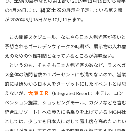
土偶
り、
の展示などの第１部が 2019年11月16日から翌年
縄文土器
の4月26日まで、
の展示を予定している第２部
が 2020年5月16日から10月11日まで。
この開催スケジュール、なにやら日本人観光客が多いと
予想されるゴールデンウィークの時期が、展示物の入れ替
えのための休館期間となっているところが興味深い。
というのも、そもそも日本人観光客の数など、ラスベガ
ス全体の訪問者数の１パーセントにも満たないので、営業
的には始めから日本人をターゲットにしたイベントとは思
大阪ＩＲ
えないが、
（Integrated Resort： ホテル、コン
ベンション施設、ショッピングモール、カジノなどを含む
統合型リゾート）への参入に名乗りを上げている MGM社
としては、少しでも日本人に対して露出度を高めたいとい
う思いがあるはずなので、その時期を休館にするのは意外