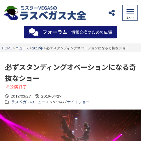
フォーラム
情報交換のための広場
HOME
>
ニュース
>
2019年
>
必ずスタンディングオベーションになる奇抜なショー
必ずスタンディングオベーションになる奇
抜なショー
※公演終了
2019/03/27
2019/04/29
ラスベガスのニュース
No.1147 /
ナイトショー