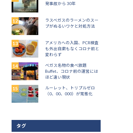
発事故から 30年
ラスベガスのラーメンのスー
プがぬるいワケと対処方法
アメリカへの入国、PCR検査
も外出自粛もなくコロナ前と
変わらず
ベガス名物の食べ放題
Buffet、コロナ前の運営には
ほど遠い現状
ルーレット、トリプルゼロ
（0、00、000）が常態化
タグ