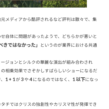
元メディアから酷評されるなど評判は散々で、集
せ自体に問題があったようで、どちらかが悪いと
べきではなかった」
というのが業界における共通
ージョンとシルクの華麗な演出が組み合わされ
」の相乗効果でさぞかしすばらしいショーになるだ
1 + 1
3
4
1 以下
で、
が
や
になるのではなく、
になっ
タチではクリスの独創性やカリスマ性が発揮でき