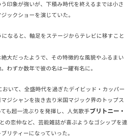
いう印象が強いが、下積み時代を終えるまでは小さ
マジックショーを演じていた。
うになると、軸足をステージからテレビに移すこと
絶大だったようで、その特徴的な風貌やふるまい
功。わずか数年で彼の名は一躍有名に。
において、全盛時代を過ぎたデイビッド・カッパー
輩マジシャンを抜き去り米国マジック界のトップス
ブリトニー・
いても超一流ぶりを発揮し、人気歌手
との恋仲など、芸能雑誌が喜ぶようなゴシップを連
レブリティーになっていった。