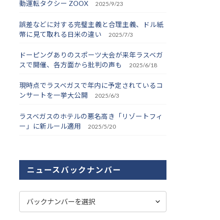
動運転タクシー ZOOX
2025/9/23
誤差などに対する完璧主義と合理主義、ドル紙
幣に見て取れる日米の違い
2025/7/3
ドーピングありのスポーツ大会が来年ラスベガ
スで開催、各方面から批判の声も
2025/6/18
現時点でラスベガスで年内に予定されているコ
ンサートを一挙大公開
2025/6/3
ラスベガスのホテルの悪名高き「リゾートフィ
ー」に新ルール適用
2025/5/20
ニュースバックナンバー