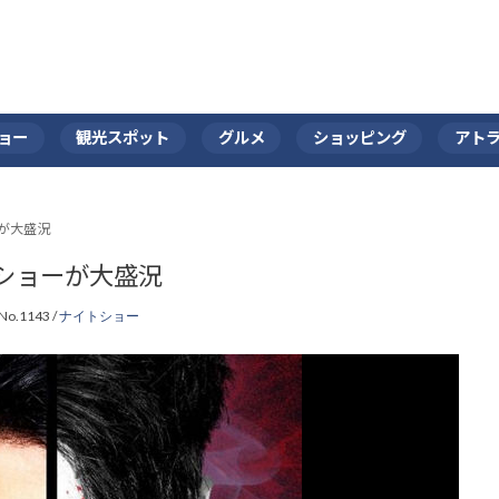
ョー
観光スポット
グルメ
ショッピング
アト
が大盛況
ショーが大盛況
No.1143 /
ナイトショー