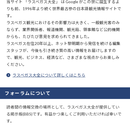
当サイト 「ラスベガス大全」 は Google がこの世に誕生するよ
りも前、1996年より続く世界最古参の日本語観光情報サイトで
す。
ラスベガス観光におけるその影響力は大きく、一般観光客のみ
ならず、業界関係者、報道機関、観光局、領事館など公的機関
からも、たびたび意見を求められてきました。
ラスベガス在住20年以上、ネット黎明期から発信を続ける編集
スタッフが、今後も引き続き質の高い情報をお届けしますの
で、観光、ビジネス、経済など、さまざまな視点からお楽しみ
ください。
ラスベガス大全について詳しくはこちら
フォーラムについて
読者間の情報交換の場所として、ラスベガス大全が提供してい
る掲示板(BBS)です。有益かつ楽しくご利用いただければ幸いで
す。