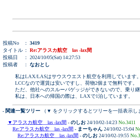
投稿No
：
3419
タイトル
：
Re:アラスカ航空 las -lax間
投稿日
： 2024/10/05(Sat) 14:27:53
投稿者
：
なおとし
私はLAX/LASはサウスウエスト航空を利用しています
LCCなので運賃は安いですし、荷物2個まで無料です。
ただ、他社へのスルーバゲッジができないので、乗り継
私は、日本への帰国の際は、LAXで1泊しています。
- 関連一覧ツリー
（▼ をクリックするとツリーを一括表示し
▼
アラスカ航空 las -lax間
-
のしお
24/10/02-14:23
No.3411
Re:アラスカ航空 las -lax間
-
まーちゃん
24/10/02-15:04
N
Re:アラスカ航空 las -lax間
-
のしお
24/10/02-19:55
No.