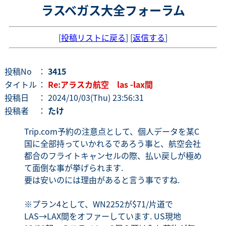
ラスベガス大全フォーラム
[
投稿リストに戻る
] [
返信する
]
投稿No
：
3415
タイトル
：
Re:アラスカ航空 las -lax間
投稿日
： 2024/10/03(Thu) 23:56:31
投稿者
：
たけ
Trip.com予約の注意点として、個人データを某C
国に全部持っていかれるであろう事と、航空会社
都合のフライトキャンセルの際、払い戻しが極め
て面倒な事が挙げられます.
要は安いのには理由があると言う事ですね.
※プラン4として、WN2252が$71/片道で
LAS→LAX間をオファーしています. US現地