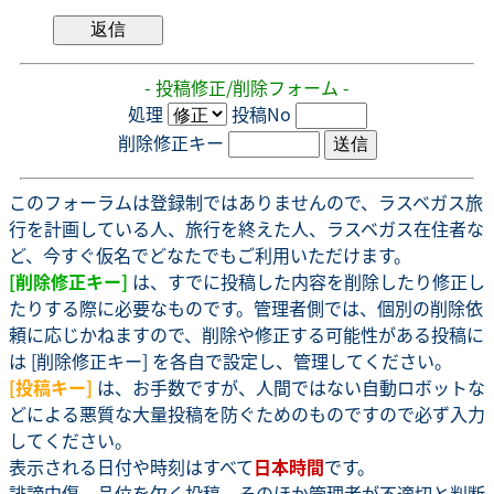
- 投稿修正/削除フォーム -
処理
投稿No
削除修正キー
このフォーラムは登録制ではありませんので、ラスベガス旅
行を計画している人、旅行を終えた人、ラスベガス在住者な
ど、今すぐ仮名でどなたでもご利用いただけます。
[削除修正キー]
は、すでに投稿した内容を削除したり修正し
たりする際に必要なものです。管理者側では、個別の削除依
頼に応じかねますので、削除や修正する可能性がある投稿に
は [削除修正キー] を各自で設定し、管理してください。
[投稿キー]
は、お手数ですが、人間ではない自動ロボットな
どによる悪質な大量投稿を防ぐためのものですので必ず入力
してください。
表示される日付や時刻はすべて
日本時間
です。
誹謗中傷、品位を欠く投稿、そのほか管理者が不適切と判断