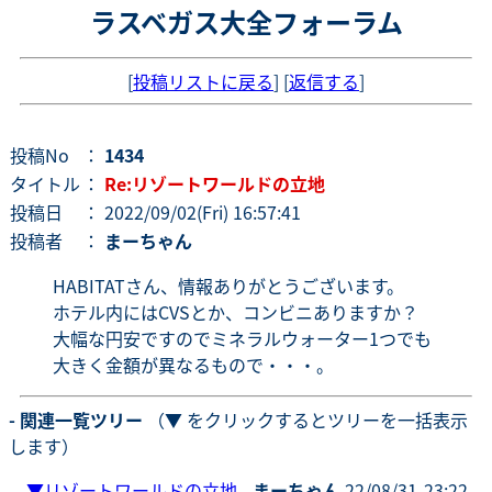
ラスベガス大全フォーラム
[
投稿リストに戻る
] [
返信する
]
投稿No
：
1434
タイトル
：
Re:リゾートワールドの立地
投稿日
： 2022/09/02(Fri) 16:57:41
投稿者
：
まーちゃん
HABITATさん、情報ありがとうございます。
ホテル内にはCVSとか、コンビニありますか？
大幅な円安ですのでミネラルウォーター1つでも
大きく金額が異なるもので・・・。
- 関連一覧ツリー
（▼ をクリックするとツリーを一括表示
します）
▼
リゾートワールドの立地
-
まーちゃん
22/08/31-23:22