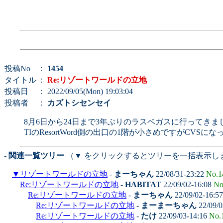
投稿No
：
1454
タイトル
：
Re:リゾートワールドの立地
投稿日
： 2022/09/05(Mon) 19:03:04
投稿者
：
カズトシセンセイ
8月6日から24日まで3年ぶりのラスベガスに行ってきま
TIのResortWord側の出口の1階が小さめですがCVSに
- 関連一覧ツリー
（▼ をクリックするとツリーを一括表示し
▼
リゾートワールドの立地
-
まーちゃん
22/08/31-23:22
No.1
Re:リゾートワールドの立地
-
HABITAT
22/09/02-16:08
No
Re:リゾートワールドの立地
-
まーちゃん
22/09/02-16:5
Re:リゾートワールドの立地
-
まーまーちゃん
22/09/0
Re:リゾートワールドの立地
-
たけ
22/09/03-14:16
No.