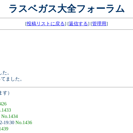
ラスベガス大全フォーラム
[
投稿リストに戻る
] [
返信する
] [
管理用
]
した。
なってました。
ます）
426
.1433
7
No.1434
2-19:30
No.1436
1439