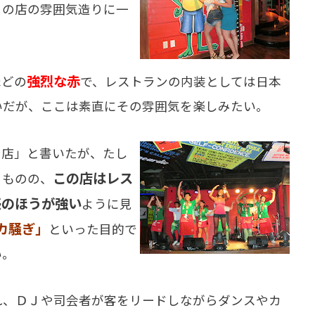
この店の雰囲気造りに一
強烈な赤
どの
で、レストランの内装としては日本
いだが、ここは素直にその雰囲気を楽しみたい。
店」と書いたが、たし
この店はレス
るものの、
感のほうが強い
ように見
カ騒ぎ」
といった目的で
い。
、ＤＪや司会者が客をリードしながらダンスやカ