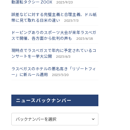
動運転タクシー ZOOX
2025/9/23
誤差などに対する完璧主義と合理主義、ドル紙
幣に見て取れる日米の違い
2025/7/3
ドーピングありのスポーツ大会が来年ラスベガ
スで開催、各方面から批判の声も
2025/6/18
現時点でラスベガスで年内に予定されているコ
ンサートを一挙大公開
2025/6/3
ラスベガスのホテルの悪名高き「リゾートフィ
ー」に新ルール適用
2025/5/20
ニュースバックナンバー