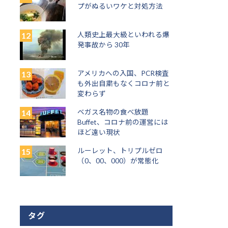
プがぬるいワケと対処方法
人類史上最大級といわれる爆
発事故から 30年
アメリカへの入国、PCR検査
も外出自粛もなくコロナ前と
変わらず
ベガス名物の食べ放題
Buffet、コロナ前の運営には
ほど遠い現状
ルーレット、トリプルゼロ
（0、00、000）が常態化
タグ