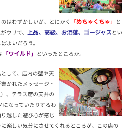
「めちゃくちゃ」
のはむずかしいが、とにかく
と
上品、高級、お洒落、ゴージャス
気がウリで、
とい
ればよいだろう。
「ワイルド」
は
といったところか。
として、店内の壁や天
が書かれたメッセージ・
上）、テラス席の天井の
ノになっていたりするわ
通り越した遊び心が感じ
時に楽しい気分にさせてくれるところが、この店の