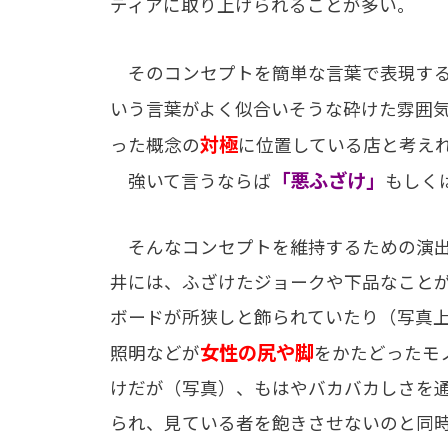
ディアに取り上げられることが多い。
そのコンセプトを簡単な言葉で表現する
いう言葉がよく似合いそうな砕けた雰囲
対極
った概念の
に位置している店と考え
「悪ふざけ」
強いて言うならば
もしく
そんなコンセプトを維持するための演出
井には、ふざけたジョークや下品なこと
ボードが所狭しと飾られていたり（写真
女性の尻や脚
照明などが
をかたどったモ
けだが（写真）、もはやバカバカしさを
られ、見ている者を飽きさせないのと同