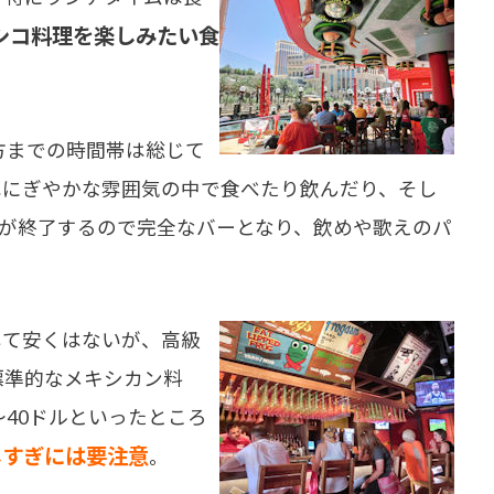
シコ料理を楽しみたい食
方までの時間帯は総じて
はにぎやかな雰囲気の中で食べたり飲んだり、そし
ンが終了するので完全なバーとなり、飲めや歌えのパ
て安くはないが、高級
標準的なメキシカン料
～40ドルといったところ
しすぎには要注意
。