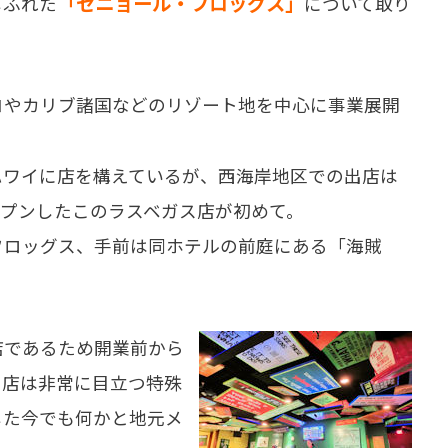
「セニョール・フロッグス」
しふれた
について取り
やカリブ諸国などのリゾート地を中心に事業展開
ワイに店を構えているが、西海岸地区での出店は
ープンしたこのラスベガス店が初めて。
フロッグス、手前は同ホテルの前庭にある「海賊
であるため開業前から
ス店は非常に目立つ特殊
した今でも何かと地元メ