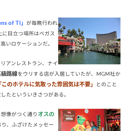
ns of TI」
が毎晩行われ
上に目立つ場所はベガス
が高いロケーションだ。
リアンレストラン、ナイ
高級路線
をウリする店が入居していたが、MGM社か
「このホテルに気取った雰囲気は不要」
とのこと
致したといういきさつがある。
オスの
想像がつく通り
おり、ふざけたメッセー