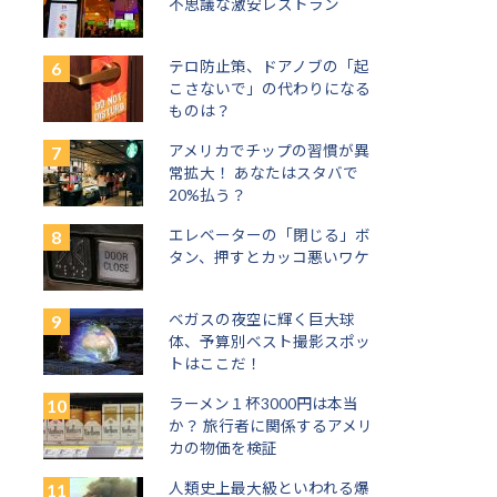
不思議な激安レストラン
テロ防止策、ドアノブの「起
こさないで」の代わりになる
ものは？
アメリカでチップの習慣が異
常拡大！ あなたはスタバで
20%払う？
エレベーターの「閉じる」ボ
タン、押すとカッコ悪いワケ
ベガスの夜空に輝く巨大球
体、予算別ベスト撮影スポッ
トはここだ！
ラーメン１杯3000円は本当
か？ 旅行者に関係するアメリ
カの物価を検証
人類史上最大級といわれる爆