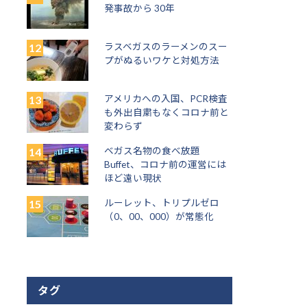
発事故から 30年
ラスベガスのラーメンのスー
プがぬるいワケと対処方法
アメリカへの入国、PCR検査
も外出自粛もなくコロナ前と
変わらず
ベガス名物の食べ放題
Buffet、コロナ前の運営には
ほど遠い現状
ルーレット、トリプルゼロ
（0、00、000）が常態化
タグ