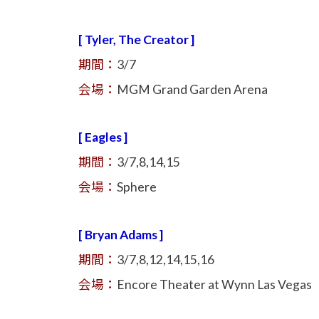
[ Tyler, The Creator ]
期間：
3/7
会場：
MGM Grand Garden Arena
[ Eagles ]
期間：
3/7,8,14,15
会場：
Sphere
[ Bryan Adams ]
期間：
3/7,8,12,14,15,16
会場：
Encore Theater at Wynn Las Vegas