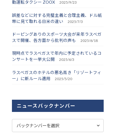
動運転タクシー ZOOX
2025/9/23
誤差などに対する完璧主義と合理主義、ドル紙
幣に見て取れる日米の違い
2025/7/3
ドーピングありのスポーツ大会が来年ラスベガ
スで開催、各方面から批判の声も
2025/6/18
現時点でラスベガスで年内に予定されているコ
ンサートを一挙大公開
2025/6/3
ラスベガスのホテルの悪名高き「リゾートフィ
ー」に新ルール適用
2025/5/20
ニュースバックナンバー