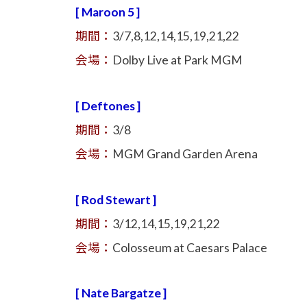
[ Maroon 5 ]
期間：
3/7,8,12,14,15,19,21,22
会場：
Dolby Live at Park MGM
[ Deftones ]
期間：
3/8
会場：
MGM Grand Garden Arena
[ Rod Stewart ]
期間：
3/12,14,15,19,21,22
会場：
Colosseum at Caesars Palace
[ Nate Bargatze ]