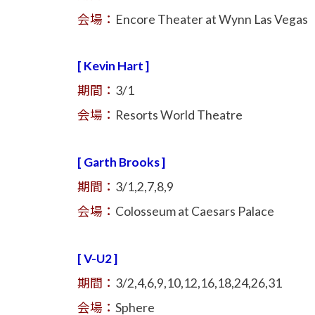
会場：
Encore Theater at Wynn Las Vegas
[ Kevin Hart ]
期間：
3/1
会場：
Resorts World Theatre
[ Garth Brooks ]
期間：
3/1,2,7,8,9
会場：
Colosseum at Caesars Palace
[ V-U2 ]
期間：
3/2,4,6,9,10,12,16,18,24,26,31
会場：
Sphere