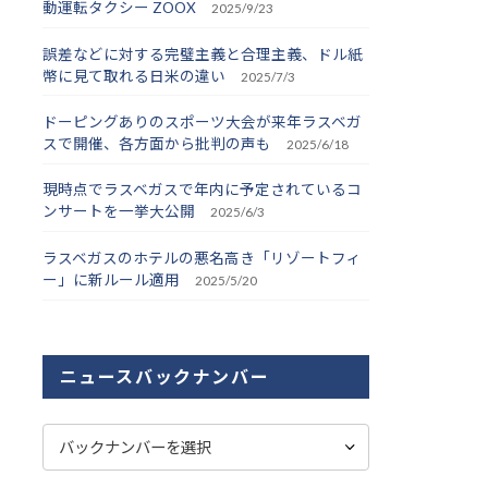
動運転タクシー ZOOX
2025/9/23
誤差などに対する完璧主義と合理主義、ドル紙
幣に見て取れる日米の違い
2025/7/3
ドーピングありのスポーツ大会が来年ラスベガ
スで開催、各方面から批判の声も
2025/6/18
現時点でラスベガスで年内に予定されているコ
ンサートを一挙大公開
2025/6/3
ラスベガスのホテルの悪名高き「リゾートフィ
ー」に新ルール適用
2025/5/20
ニュースバックナンバー