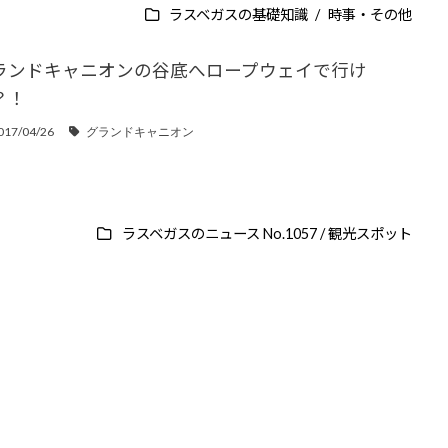
ラスベガスの
基礎知識
時事・その他
ランドキャニオンの谷底へロープウェイで行け
？！
017/04/26
グランドキャニオン
ラスベガスのニュース No.1057 /
観光スポット