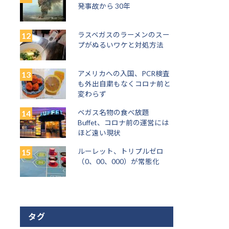
発事故から 30年
ラスベガスのラーメンのスー
プがぬるいワケと対処方法
アメリカへの入国、PCR検査
も外出自粛もなくコロナ前と
変わらず
ベガス名物の食べ放題
Buffet、コロナ前の運営には
ほど遠い現状
ルーレット、トリプルゼロ
（0、00、000）が常態化
タグ