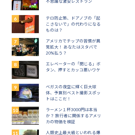
不思議な激安レストラン
テロ防止策、ドアノブの「起
こさないで」の代わりになる
ものは？
アメリカでチップの習慣が異
常拡大！ あなたはスタバで
20%払う？
エレベーターの「閉じる」ボ
タン、押すとカッコ悪いワケ
ベガスの夜空に輝く巨大球
体、予算別ベスト撮影スポッ
トはここだ！
ラーメン１杯3000円は本当
か？ 旅行者に関係するアメリ
カの物価を検証
人類史上最大級といわれる爆