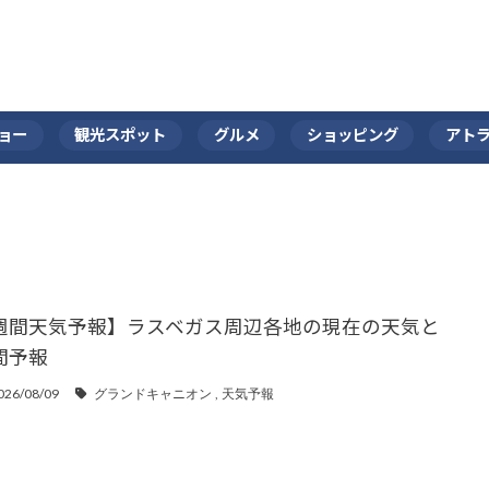
ョー
観光スポット
グルメ
ショッピング
アト
週間天気予報】ラスベガス周辺各地の現在の天気と
間予報
026/08/09
グランドキャニオン
天気予報